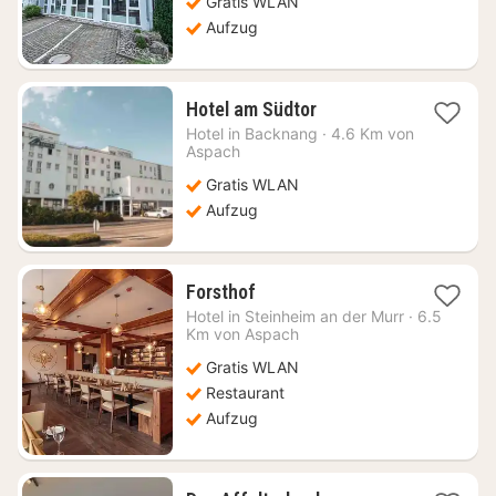
Gratis WLAN
€
Aufzug
1
Hotel am Südtor
Nacht
Hotel in
Backnang
·
4.6 Km von
ab
Aspach
68,55
Gratis WLAN
€
Aufzug
1
Forsthof
Nacht
Hotel in
Steinheim an der Murr
·
6.5
ab
Km von Aspach
84,52
Gratis WLAN
€
Restaurant
Aufzug