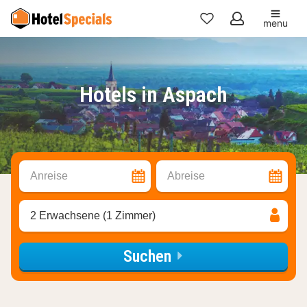
menu
Meine
Favoriten
Hotels in Aspach
Anreise
Abreise
2 Erwachsene (1 Zimmer)
Suchen