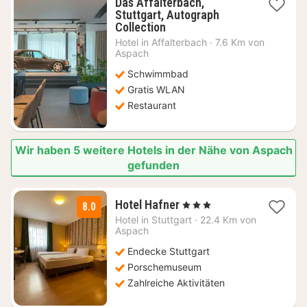
Das Affalterbach,
Stuttgart, Autograph
1
Collection
Nacht
Hotel in
Affalterbach
·
7.6 Km von
ab
Aspach
104,67
Schwimmbad
€
Gratis WLAN
Restaurant
Wir haben 5 weitere Hotels in der Nähe von Aspach
gefunden
1
Hotel Hafner
, 3 Sterne
8.0
Nacht
Hotel in
Stuttgart
·
22.4 Km von
ab
Aspach
60
Endecke Stuttgart
€
Porschemuseum
Zahlreiche Aktivitäten