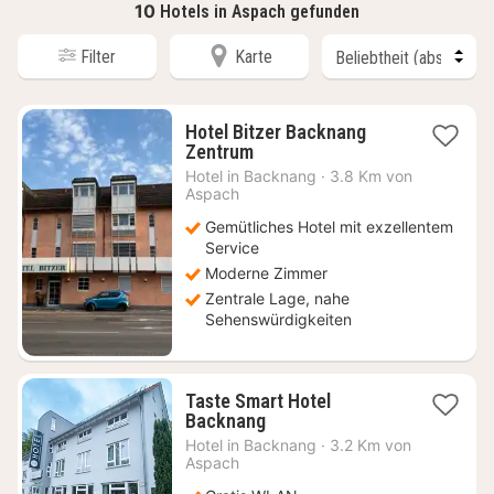
10
Hotels in Aspach gefunden
Filter
Karte
Hotel Bitzer Backnang
1
Zentrum
Nacht
Hotel in
Backnang
·
3.8 Km von
ab
Aspach
79,20
Gemütliches Hotel mit exzellentem
€
Service
Moderne Zimmer
Zentrale Lage, nahe
Sehenswürdigkeiten
Taste Smart Hotel
1
Backnang
Nacht
Hotel in
Backnang
·
3.2 Km von
ab
Aspach
83,55