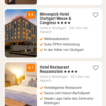
Mövenpick Hotel
9.3
Stuttgart Messe &
2
Congress
, 4 Sterne
Nächte
Hotel in
Stuttgart
·
34.1 Km von
ab
Aspach
94
Wellnessbereich
€
Gute ÖPNV-Anbindung
In der Nähe von Stuttgart
Hotel Restaurant
8.7
2
Reussenstein
, 4 Sterne
Nächte
Hotel in
Böblingen
·
42.1 Km von
ab
Aspach
109
Hoteleigenes Restaurant
€
Sauna und Indoor-Barfußpark
Ideale Lage nahe des Zentrums
Böblingen