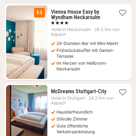
Vienna House Easy by
8.5
2
Wyndham Neckarsulm
Nächte
, 4 Sterne
ab
Hotel in
Neckarsulm
·
26.5 Km von
90
Aspach
€
24-Stunden-Bar mit Mini-Markt
Frühstücksbuffet mit Garten-
Terrasse
Im Herzen von Heilbronn-
Neckarsulm
1
McDreams Stuttgart-City
Nacht
Hotel in
Stuttgart
·
24.2 Km von
ab
Aspach
38,24
Haustierfreundlich
€
Stilvolle Zimmer
Gute öffentliche
Verkehrsanbindung