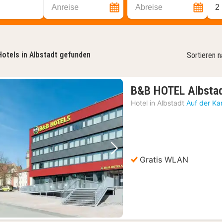
Anreise
Abreise
2
Hotels in Albstadt gefunden
Sortieren 
B&B HOTEL Albsta
Hotel in
Albstadt
Auf der Ka
Vorheriges Bild
Nächstes Bild
Gratis WLAN