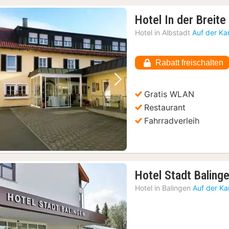
Hotel In der Breite
Hotel in
Albstadt
Auf der Ka
Rabatt freischalten
Vorheriges Bild
Nächstes Bild
Gratis WLAN
Restaurant
Fahrradverleih
Hotel Stadt Baling
Hotel in
Balingen
Auf der Ka