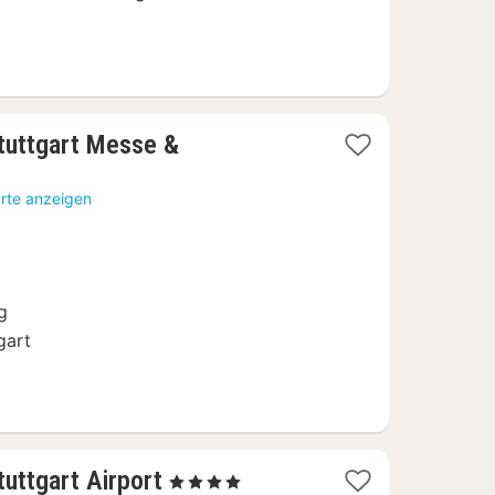
tuttgart Messe &
arte anzeigen
g
gart
2
uttgart Airport
, 4 Sterne