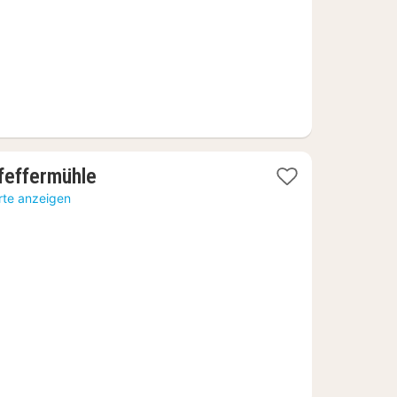
1
feffermühle
Nacht
rte anzeigen
ab
82,24
€