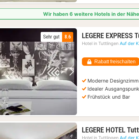
Wir haben 6 weitere Hotels in der Näh
LEGERE EXPRESS Tu
Sehr gut
8.6
Hotel in
Tuttlingen
Auf der 
Rabatt freischalten
Vorheriges Bild
Nächstes Bild
Moderne Designzimm
Idealer Ausgangspunkt
Frühstück und Bar
LEGERE HOTEL Tutt
Hotel in
Tuttlingen
Auf der 