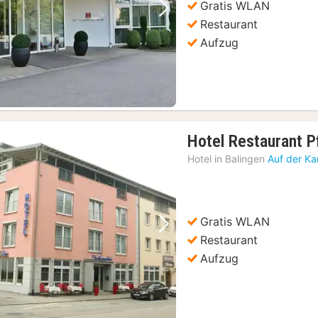
Gratis WLAN
Vorheriges Bild
Nächstes Bild
Restaurant
Aufzug
Hotel Restaurant P
Hotel in
Balingen
Auf der Ka
Gratis WLAN
Vorheriges Bild
Nächstes Bild
Restaurant
Aufzug