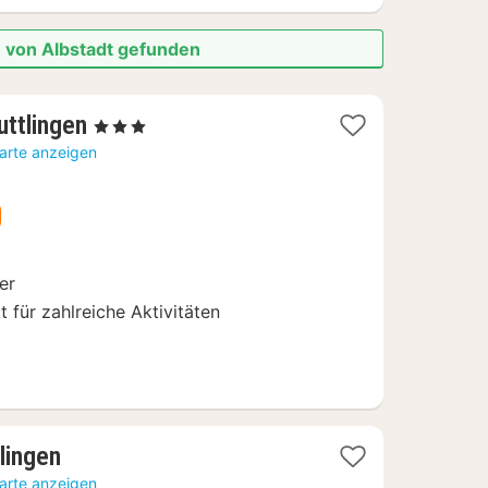
e von Albstadt gefunden
1
ttlingen
, 3 Sterne
Nacht
Karte anzeigen
ab
87
€
er
 für zahlreiche Aktivitäten
1
lingen
Nacht
Karte anzeigen