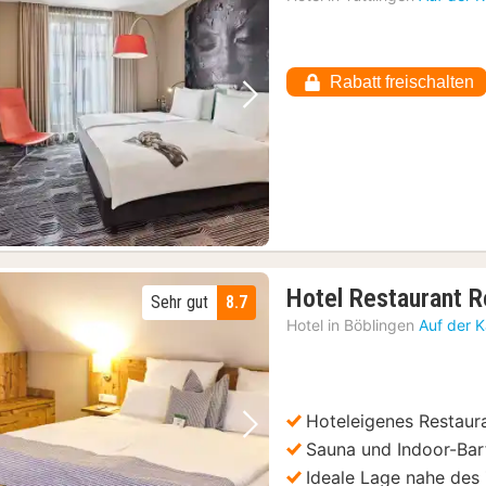
Rabatt freischalten
Vorheriges Bild
Nächstes Bild
Hotel Restaurant 
Sehr gut
8.7
Hotel in
Böblingen
Auf der 
Hoteleigenes Restaur
Vorheriges Bild
Nächstes Bild
Sauna und Indoor-Ba
Ideale Lage nahe des