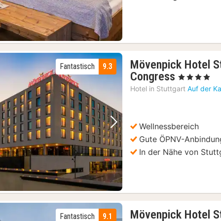
Mövenpick Hotel S
Fantastisch
9.3
2
Congress
, 4 Sterne
Nächte
Hotel in
Stuttgart
Auf der K
ab
94
€
Wellnessbereich
Vorheriges Bild
Nächstes Bild
Gute ÖPNV-Anbindun
In der Nähe von Stutt
Mövenpick Hotel St
Fantastisch
9.1