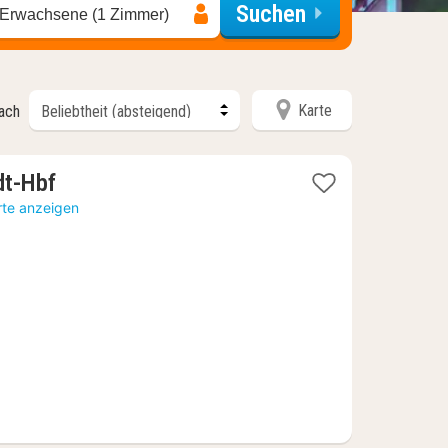
Suchen
 Erwachsene (1 Zimmer)
Karte
nach
1
dt-Hbf
Nacht
rte anzeigen
ab
64,76
€