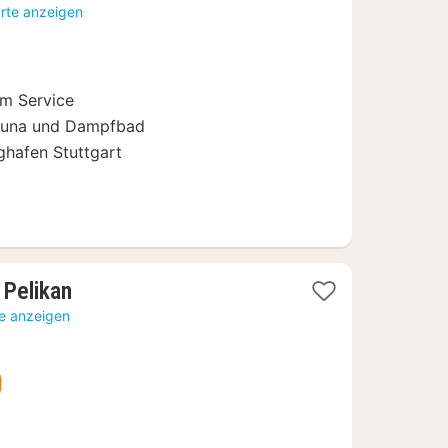
Nächte
arte anzeigen
ab
94
€
em Service
Sauna und Dampfbad
ghafen Stuttgart
1
 Pelikan
Nacht
te anzeigen
ab
143,83
€