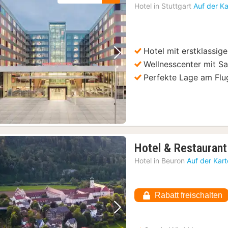
Hotel in
Stuttgart
Auf der K
Hotel mit erstklassig
Vorheriges Bild
Nächstes Bild
Wellnesscenter mit 
Perfekte Lage am Flu
Hotel & Restaurant
Hotel in
Beuron
Auf der Kar
Rabatt freischalten
Vorheriges Bild
Nächstes Bild