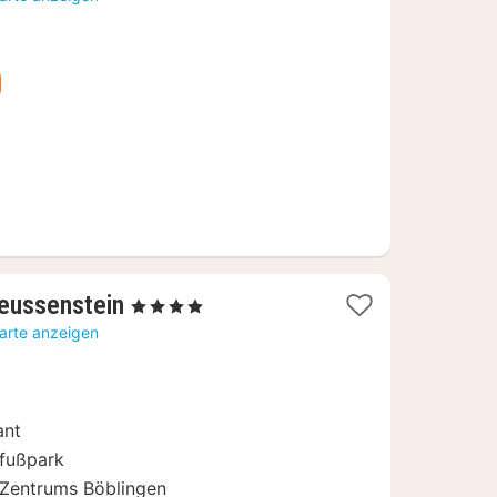
ab
109
€
2
Reussenstein
, 4 Sterne
Nächte
Karte anzeigen
ab
109
€
ant
rfußpark
 Zentrums Böblingen