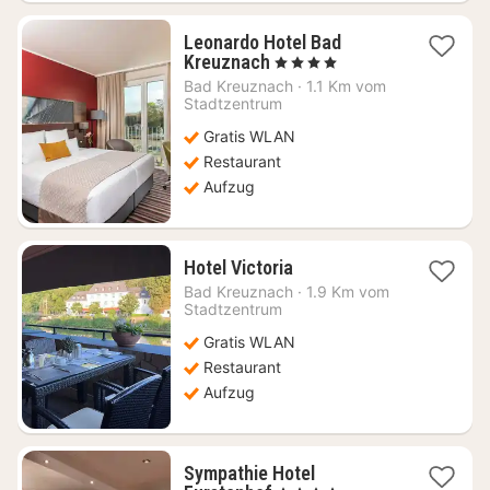
Leonardo Hotel Bad
1
Kreuznach
, 4 Sterne
Nacht
Bad Kreuznach
·
1.1 Km vom
ab
Stadtzentrum
71,50
Gratis WLAN
€
Restaurant
Aufzug
1
Hotel Victoria
Nacht
Bad Kreuznach
·
1.9 Km vom
ab
Stadtzentrum
86,12
Gratis WLAN
€
Restaurant
Aufzug
Sympathie Hotel