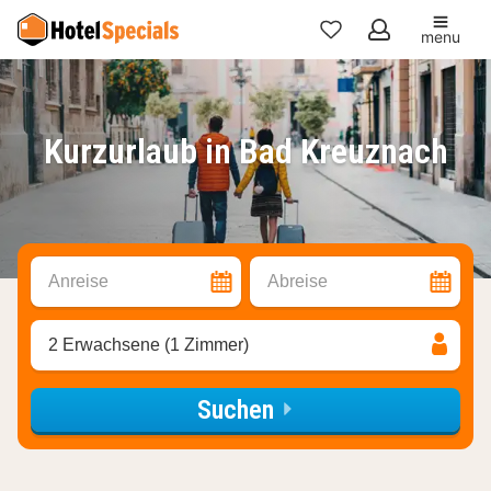
menu
Meine
Favoriten
Kurzurlaub in Bad Kreuznach
Anreise
Abreise
2 Erwachsene (1 Zimmer)
Suchen