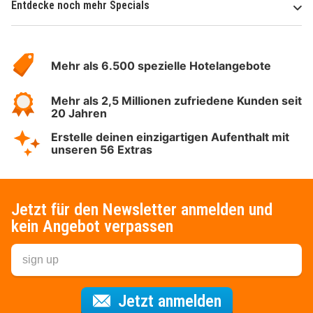
Entdecke noch mehr Specials
Über
Hotelspecials
Mehr als 6.500 spezielle Hotelangebote
Mehr als 2,5 Millionen zufriedene Kunden seit
20 Jahren
Erstelle deinen einzigartigen Aufenthalt mit
unseren 56 Extras
Jetzt für den Newsletter anmelden und
kein Angebot verpassen
Für den Newsl
Jetzt anmelden