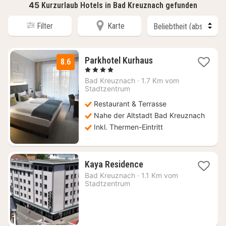
45
Kurzurlaub Hotels in Bad Kreuznach gefunden
Filter
Karte
1
Parkhotel Kurhaus
8.6
Nacht
, 4 Sterne
ab
Bad Kreuznach
·
1.7 Km vom
156
Stadtzentrum
€
Restaurant & Terrasse
Nahe der Altstadt Bad Kreuznach
Inkl. Thermen-Eintritt
1
Kaya Residence
Nacht
Bad Kreuznach
·
1.1 Km vom
ab
Stadtzentrum
100,60
€