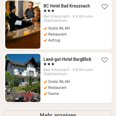
1
BC Hotel Bad Kreuznach
Nacht
, 3 Sterne
ab
Bad Kreuznach
·
4.6 Km vom
72,01
Stadtzentrum
€
Gratis WLAN
Restaurant
Aufzug
Land-gut-Hotel BurgBlick
1
, 3 Sterne
Nacht
Bad Kreuznach
·
4.8 Km vom
ab
Stadtzentrum
125,36
Gratis WLAN
€
Restaurant
Sauna
Ergebnisse
Mehr anzeigen