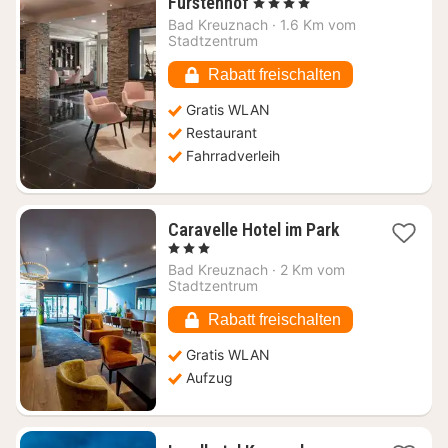
1
Furstenhof
, 4 Sterne
Nacht
Bad Kreuznach
·
1.6 Km vom
ab
Stadtzentrum
132,63
€
Rabatt freischalten
Gratis WLAN
Restaurant
Fahrradverleih
1
Caravelle Hotel im Park
Nacht
, 3 Sterne
ab
Bad Kreuznach
·
2 Km vom
113,14
Stadtzentrum
€
Rabatt freischalten
Gratis WLAN
Aufzug