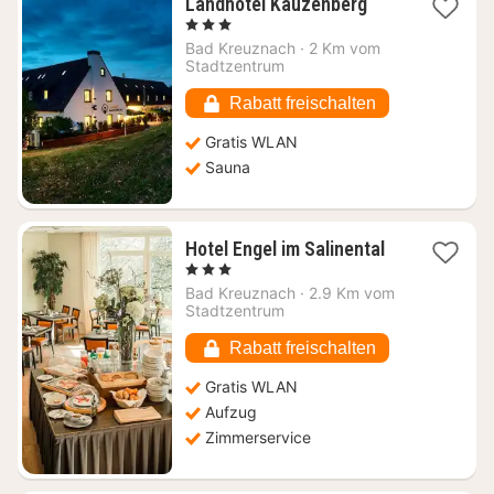
1
Landhotel Kauzenberg
Nacht
, 3 Sterne
ab
Bad Kreuznach
·
2 Km vom
91,51
Stadtzentrum
€
Rabatt freischalten
Gratis WLAN
Sauna
1
Hotel Engel im Salinental
Nacht
, 3 Sterne
ab
Bad Kreuznach
·
2.9 Km vom
72,33
Stadtzentrum
€
Rabatt freischalten
Gratis WLAN
Aufzug
Zimmerservice