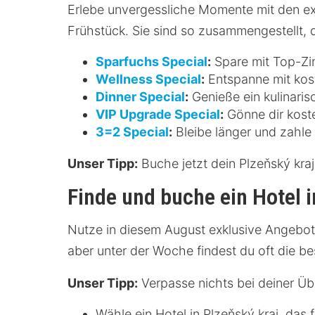
Erlebe unvergessliche Momente mit den exk
Frühstück. Sie sind so zusammengestellt, d
Sparfuchs Special
:
Spare mit Top-Zim
Wellness Special
:
Entspanne mit kos
Dinner Special
:
Genieße ein kulinaris
VIP Upgrade Special
:
Gönne dir koste
3=2 Special
:
Bleibe länger und zahle 
Unser Tipp:
Buche jetzt dein Plzeňský kraj
Finde und buche ein Hotel i
Nutze in diesem August exklusive Angebote 
aber unter der Woche findest du oft die be
Unser Tipp:
Verpasse nichts bei deiner Über
Wähle ein Hotel in Plzeňský kraj, das