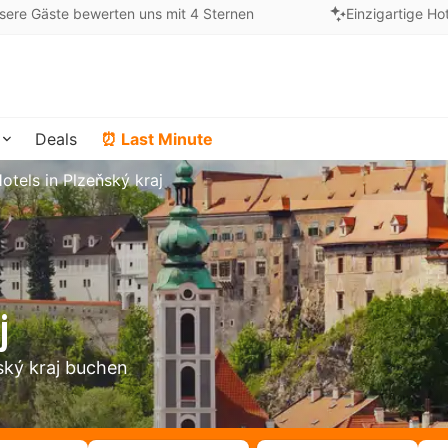
sere Gäste bewerten uns mit 4 Sternen
Einzigartige Ho
Deals
⏰ Last Minute
otels in Plzeňský kraj
j
ský kraj buchen