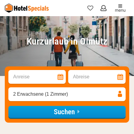
menu
Meine
Favoriten
Kurzurlaub in Olmütz
Anreise
Abreise
2 Erwachsene (1 Zimmer)
Suchen