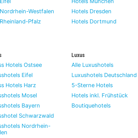
Eifel
Hotels München
 Nordrhein-Westfalen
Hotels Dresden
 Rheinland-Pfalz
Hotels Dortmund
s
Luxus
ss Hotels Ostsee
Alle Luxushotels
shotels Eifel
Luxushotels Deutschland
ss Hotels Harz
5-Sterne Hotels
sshotels Mosel
Hotels inkl. Frühstück
sshotels Bayern
Boutiquehotels
sshotel Schwarzwald
sshotels Nordrhein-
len