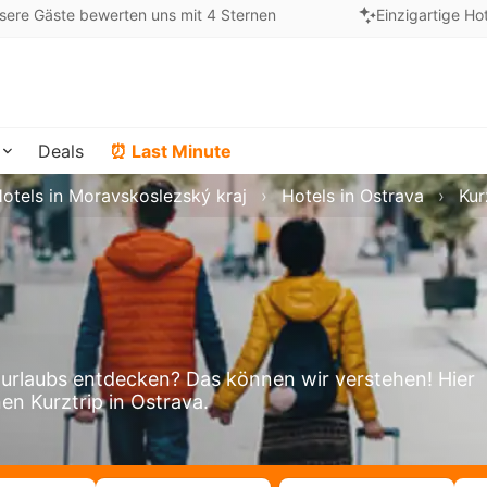
sere Gäste bewerten uns mit 4 Sternen
Einzigartige Ho
Deals
⏰ Last Minute
otels in Moravskoslezský kraj
Hotels in Ostrava
Kur
urlaubs entdecken? Das können wir verstehen! Hier
en Kurztrip in Ostrava.