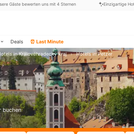
sere Gäste bewerten uns mit 4 Sternen
Einzigartige Ho
Deals
⏰ Last Minute
otels in Královéhradecký kraj
Hotels in Petzer
er buchen