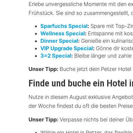
Erlebe unvergessliche Momente mit den exk
Frühstück. Sie sind so zusammengestellt, d
Sparfuchs Special
:
Spare mit Top-Zim
Wellness Special
:
Entspanne mit kos
Dinner Special
:
Genieße ein kulinaris
VIP Upgrade Special
:
Gönne dir koste
3=2 Special
:
Bleibe länger und zahle 
Unser Tipp:
Buche jetzt dein Petzer Hotel 
Finde und buche ein Hotel i
Nutze in diesem August exklusive Angebote 
der Woche findest du oft die besten Preise
Unser Tipp:
Verpasse nichts bei deiner Über
Wähle ein Hotel in Petzer, das flexib