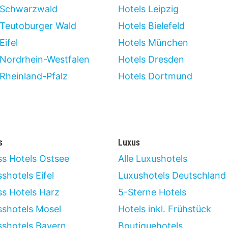
 Schwarzwald
Hotels Leipzig
 Teutoburger Wald
Hotels Bielefeld
Eifel
Hotels München
 Nordrhein-Westfalen
Hotels Dresden
 Rheinland-Pfalz
Hotels Dortmund
s
Luxus
ss Hotels Ostsee
Alle Luxushotels
shotels Eifel
Luxushotels Deutschland
ss Hotels Harz
5-Sterne Hotels
sshotels Mosel
Hotels inkl. Frühstück
sshotels Bayern
Boutiquehotels