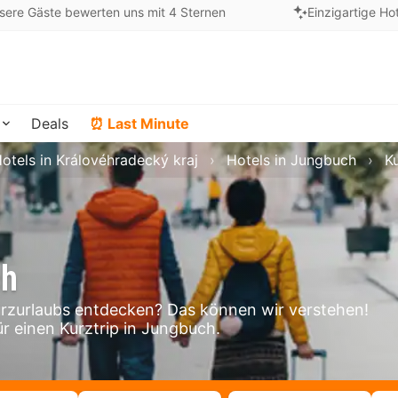
sere Gäste bewerten uns mit 4 Sternen
Einzigartige Ho
Deals
⏰ Last Minute
otels in Královéhradecký kraj
Hotels in Jungbuch
K
ch
zurlaubs entdecken? Das können wir verstehen!
ür einen Kurztrip in Jungbuch.