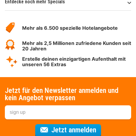
Entdecke noch mehr Specials
Über
Hotelspecials
Mehr als 6.500 spezielle Hotelangebote
Mehr als 2,5 Millionen zufriedene Kunden seit
20 Jahren
Erstelle deinen einzigartigen Aufenthalt mit
unseren 56 Extras
Jetzt für den Newsletter anmelden und
kein Angebot verpassen
Für den Newsl
Jetzt anmelden