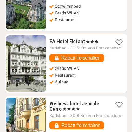
Schwimmbad
Gratis WLAN
Restaurant
1
EA Hotel Elefant
, 3 Sterne
Nacht
Karlsbad
·
39.5 Km von Franzensbad
ab
85,78
Rabatt freischalten
€
Gratis WLAN
Restaurant
Aufzug
Wellness hotel Jean de
1
Carro
, 4 Sterne
Nacht
Karlsbad
·
39.8 Km von Franzensbad
ab
83,64
Rabatt freischalten
€