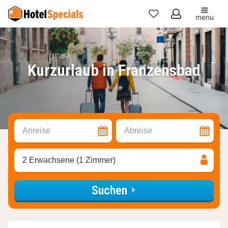
menu
Meine
Favoriten
Kurzurlaub in Franzensbad
Anreise
Abreise
2 Erwachsene (1 Zimmer)
Suchen