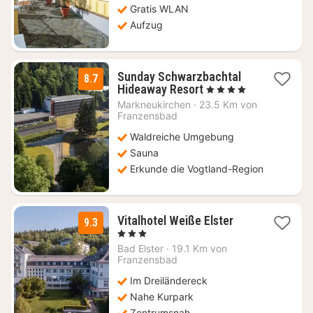
Gratis WLAN
Aufzug
Sunday Schwarzbachtal
8.7
1
Hideaway Resort
, 4 Sterne
Nacht
Markneukirchen
·
23.5 Km von
ab
Franzensbad
60,14
Waldreiche Umgebung
€
Sauna
Erkunde die Vogtland-Region
1
Vitalhotel Weiße Elster
9.3
Nacht
, 3 Sterne
ab
Bad Elster
·
19.1 Km von
138
Franzensbad
€
Im Dreiländereck
Nahe Kurpark
Zentrumsnah