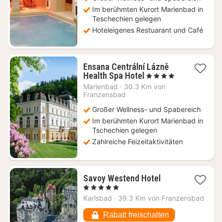
Im berühmten Kurort Marienbad in
Teschechien gelegen
Hoteleigenes Restuarant und Café
Ensana Centrální Lázně
1
Health Spa Hotel
, 4 Sterne
Nacht
Marienbad
·
30.3 Km von
ab
Franzensbad
200,42
Großer Wellness- und Spabereich
€
Im berühmten Kurort Marienbad in
Tschechien gelegen
Zahlreiche Feizeitaktivitäten
1
Savoy Westend Hotel
Nacht
, 5 Sterne
ab
Karlsbad
·
39.3 Km von Franzensbad
180,41
€
Rabatt freischalten