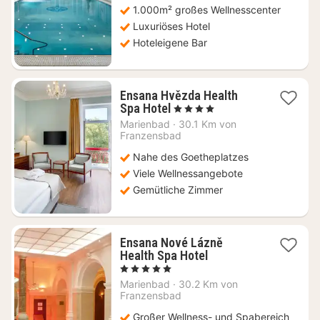
1.000m² großes Wellnesscenter
€
Luxuriöses Hotel
Hoteleigene Bar
Ensana Hvězda Health
1
Spa Hotel
, 4 Sterne
Nacht
Marienbad
·
30.1 Km von
ab
Franzensbad
241,66
Nahe des Goetheplatzes
€
Viele Wellnessangebote
Gemütliche Zimmer
Ensana Nové Lázně
1
Health Spa Hotel
Nacht
, 5 Sterne
ab
Marienbad
·
30.2 Km von
264,75
Franzensbad
€
Großer Wellness- und Spabereich