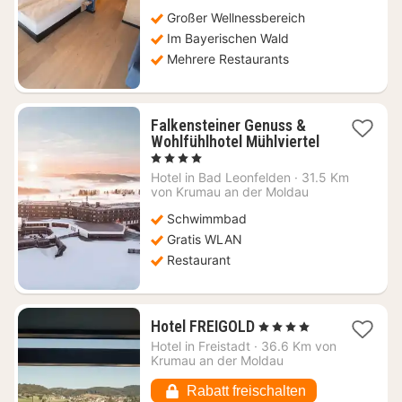
277
Großer Wellnessbereich
€
Im Bayerischen Wald
Mehrere Restaurants
Falkensteiner Genuss &
Wohlfühlhotel Mühlviertel
1
, 4 Sterne
Nacht
Hotel in
Bad Leonfelden
·
31.5 Km
ab
von Krumau an der Moldau
222,66
Schwimmbad
€
Gratis WLAN
Restaurant
1
Hotel FREIGOLD
, 4 Sterne
Nacht
Hotel in
Freistadt
·
36.6 Km von
ab
Krumau an der Moldau
189
€
Rabatt freischalten