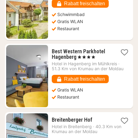
€
Rabatt freischalten
Schwimmbad
Gratis WLAN
Restaurant
Best Western Parkhotel
1
Hagenberg
, 4 Sterne
Nacht
Hotel in
Hagenberg im Mühlkreis
·
ab
51.3 Km von Krumau an der Moldau
70,20
€
Rabatt freischalten
Gratis WLAN
Restaurant
1
Breitenberger Hof
Nacht
Hotel in
Breitenberg
·
40.3 Km von
ab
Krumau an der Moldau
105,42