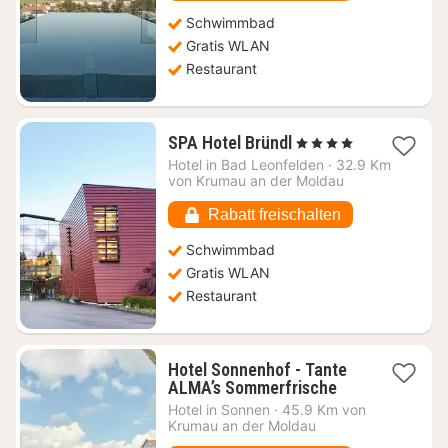
Schwimmbad
Gratis WLAN
Restaurant
1
SPA Hotel Bründl
, 4 Sterne
Nacht
Hotel in
Bad Leonfelden
·
32.9 Km
ab
von Krumau an der Moldau
156,63
€
Rabatt freischalten
Schwimmbad
Gratis WLAN
Restaurant
Hotel Sonnenhof - Tante
1
ALMA’s Sommerfrische
Nacht
Hotel in
Sonnen
·
45.9 Km von
ab
Krumau an der Moldau
85,32