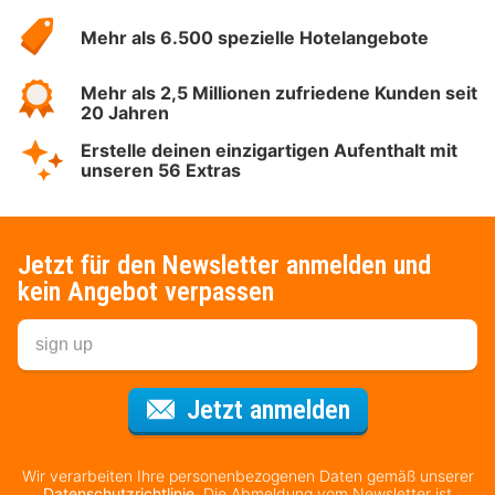
Hotelspecials
Mehr als 6.500 spezielle Hotelangebote
Mehr als 2,5 Millionen zufriedene Kunden seit
20 Jahren
Erstelle deinen einzigartigen Aufenthalt mit
unseren 56 Extras
Jetzt für den Newsletter anmelden und
kein Angebot verpassen
Für den Newsl
Jetzt anmelden
Wir verarbeiten Ihre personenbezogenen Daten gemäß unserer
Datenschutzrichtlinie
. Die Abmeldung vom Newsletter ist