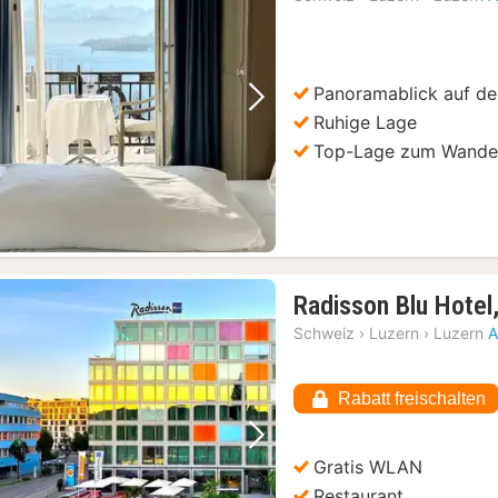
ab
275,75
€
Panoramablick auf de
Vorheriges Bild
Nächstes Bild
Ruhige Lage
Top-Lage zum Wander
Radisson Blu Hotel
Schweiz
›
Luzern
›
Luzern
A
Rabatt freischalten
Vorheriges Bild
Nächstes Bild
Gratis WLAN
Restaurant