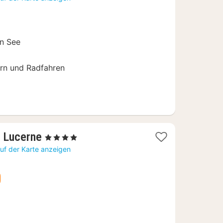
n See
n und Radfahren
1
, Lucerne
, 4 Sterne
Nacht
uf der Karte anzeigen
ab
234,66
€