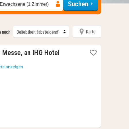
Suchen
 Erwachsene (1 Zimmer)
Karte
n nach
1
 - Messe, an IHG Hotel
Nacht
ab
rte anzeigen
135,41
€