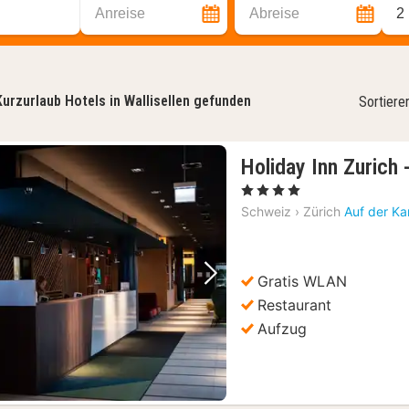
Anreise
Abreise
2
Kurzurlaub Hotels in Wallisellen gefunden
Sortiere
Holiday Inn Zurich
, 4 Sterne
Schweiz
›
Zürich
Auf der Ka
Gratis WLAN
Vorheriges Bild
Nächstes Bild
Restaurant
Aufzug