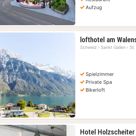
Aufzug
lofthotel am Walen
Schweiz
›
Sankt Gallen
›
St.
Spielzimmer
Vorheriges Bild
Nächstes Bild
Private Spa
Bikerloft
Hotel Holzscheiter