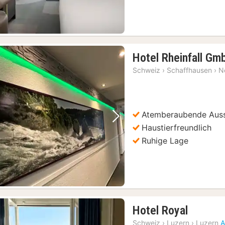
Hotel Rheinfall Gm
Schweiz
›
Schaffhausen
›
N
Atemberaubende Auss
Vorheriges Bild
Nächstes Bild
Haustierfreundlich
Ruhige Lage
1
Hotel Royal
Nacht
Schweiz
›
Luzern
›
Luzern
A