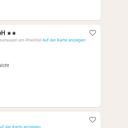
1
bH
, 2 Sterne
Nacht
euhausen am Rheinfall
Auf der Karte anzeigen
ab
192,06
€
icht
uf der Karte anzeigen