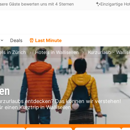
sere Gäste bewerten uns mit 4 Sternen
Einzigartige Ho
Deals
⏰ Last Minute
ls in Zürich
Hotels in Wallisellen
Kurzurlaub - Wallis
len
urzurlaubs entdecken? Das können wir verstehen!
 einen Kurztrip in Wallisellen.