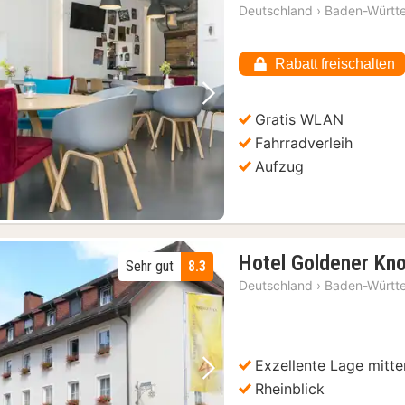
Deutschland
›
Baden-Württ
Rabatt freischalten
Vorheriges Bild
Nächstes Bild
Gratis WLAN
Fahrradverleih
Aufzug
Hotel Goldener Kn
Sehr gut
8.3
Deutschland
›
Baden-Württ
Exzellente Lage mitte
Vorheriges Bild
Nächstes Bild
Rheinblick