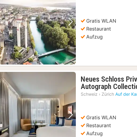
Gratis WLAN
Vorheriges Bild
Nächstes Bild
Restaurant
Aufzug
Neues Schloss Priv
Autograph Collecti
Schweiz
›
Zürich
Auf der Ka
Gratis WLAN
Vorheriges Bild
Nächstes Bild
Restaurant
Aufzug