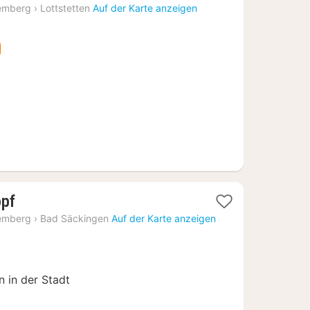
Nacht
emberg
›
Lottstetten
Auf der Karte anzeigen
ab
118,97
€
1
opf
Nacht
emberg
›
Bad Säckingen
Auf der Karte anzeigen
ab
119,03
€
n in der Stadt