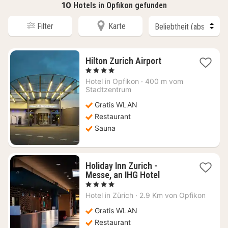
10
Hotels in Opfikon gefunden
Filter
Karte
1
Hilton Zurich Airport
Nacht
, 4 Sterne
ab
Hotel in
Opfikon
·
400 m vom
130,67
Stadtzentrum
€
Gratis WLAN
Restaurant
Sauna
Holiday Inn Zurich -
1
Messe, an IHG Hotel
Nacht
, 4 Sterne
ab
Hotel in
Zürich
·
2.9 Km von Opfikon
119,94
€
Gratis WLAN
Restaurant