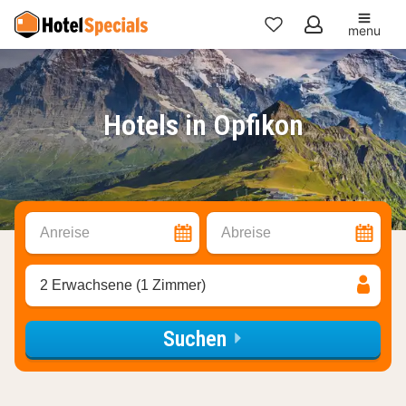
menu
Meine
Favoriten
Hotels in Opfikon
Anreise
Abreise
2 Erwachsene (1 Zimmer)
Suchen