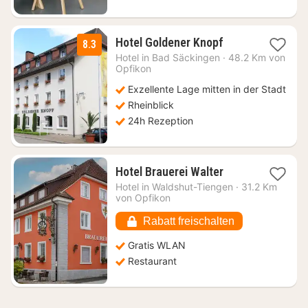
1
Hotel Goldener Knopf
8.3
Nacht
Hotel in
Bad Säckingen
·
48.2 Km von
ab
Opfikon
119,03
Exzellente Lage mitten in der Stadt
€
Rheinblick
24h Rezeption
1
Hotel Brauerei Walter
Nacht
Hotel in
Waldshut-Tiengen
·
31.2 Km
ab
von Opfikon
82,10
€
Rabatt freischalten
Gratis WLAN
Restaurant