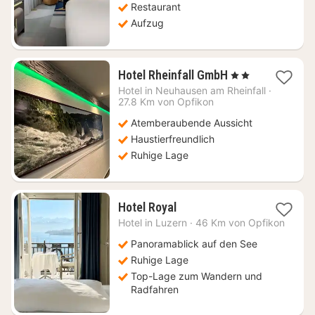
€
Restaurant
Aufzug
1
Hotel Rheinfall GmbH
, 2 Sterne
Nacht
Hotel in
Neuhausen am Rheinfall
·
ab
27.8 Km von Opfikon
191,68
Atemberaubende Aussicht
€
Haustierfreundlich
Ruhige Lage
1
Hotel Royal
Nacht
Hotel in
Luzern
·
46 Km von Opfikon
ab
275,21
Panoramablick auf den See
€
Ruhige Lage
Top-Lage zum Wandern und
Radfahren