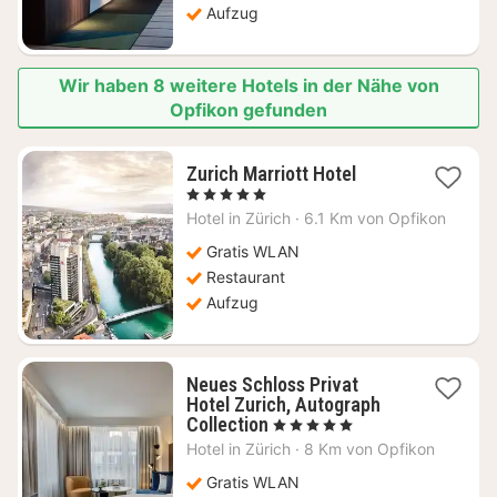
Aufzug
Wir haben 8 weitere Hotels in der Nähe von
Opfikon gefunden
1
Zurich Marriott Hotel
Nacht
, 5 Sterne
ab
Hotel in
Zürich
·
6.1 Km von Opfikon
459,66
€
Gratis WLAN
Restaurant
Aufzug
Neues Schloss Privat
Hotel Zurich, Autograph
1
Collection
, 5 Sterne
Nacht
Hotel in
Zürich
·
8 Km von Opfikon
ab
420,03
Gratis WLAN