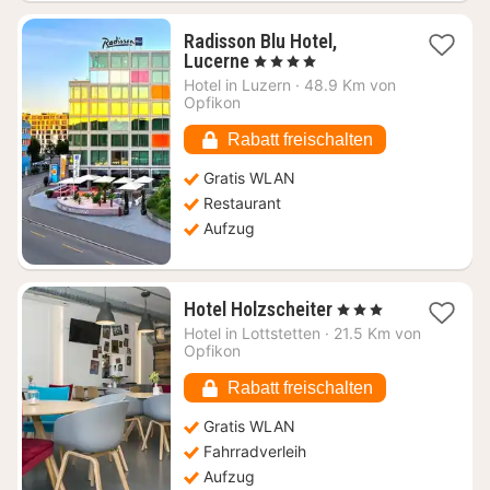
Radisson Blu Hotel,
1
Lucerne
, 4 Sterne
Nacht
Hotel in
Luzern
·
48.9 Km von
ab
Opfikon
234,20
€
Rabatt freischalten
Gratis WLAN
Restaurant
Aufzug
1
Hotel Holzscheiter
, 3 Sterne
Nacht
Hotel in
Lottstetten
·
21.5 Km von
ab
Opfikon
114,53
€
Rabatt freischalten
Gratis WLAN
Fahrradverleih
Aufzug