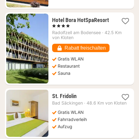
1
Hotel Bora HotSpaResort
Nacht
, 4 Sterne
ab
Radolfzell am Bodensee
·
42.5 Km
244,05
von Kloten
€
Rabatt freischalten
Gratis WLAN
Restaurant
Sauna
1
St. Fridolin
Nacht
Bad Säckingen
·
48.6 Km von Kloten
ab
105,61
Gratis WLAN
€
Fahrradverleih
Aufzug