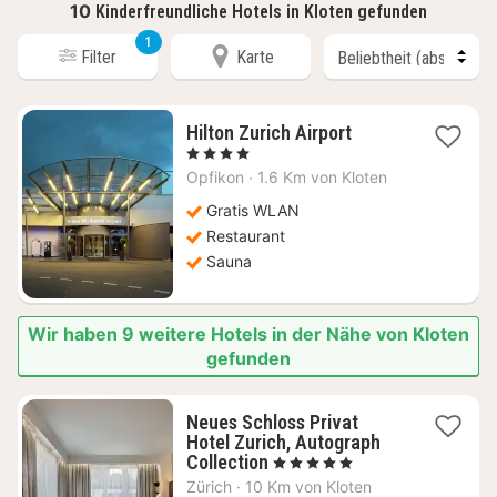
10
Kinderfreundliche Hotels in Kloten gefunden
1
Filter
Karte
1
Hilton Zurich Airport
Nacht
, 4 Sterne
ab
Opfikon
·
1.6 Km von Kloten
130,62
€
Gratis WLAN
Restaurant
Sauna
Wir haben 9 weitere Hotels in der Nähe von Kloten
gefunden
Neues Schloss Privat
Hotel Zurich, Autograph
1
Collection
, 5 Sterne
Nacht
Zürich
·
10 Km von Kloten