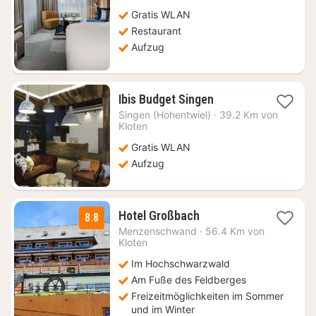
ab
419,89
Gratis WLAN
€
Restaurant
Aufzug
1
Ibis Budget Singen
Nacht
Singen (Hohentwiel)
·
39.2 Km von
ab
Kloten
63,75
Gratis WLAN
€
Aufzug
1
Hotel Großbach
8.8
Nacht
Menzenschwand
·
56.4 Km von
ab
Kloten
129
Im Hochschwarzwald
€
Am Fuße des Feldberges
Freizeitmöglichkeiten im Sommer
und im Winter