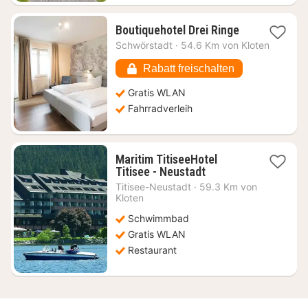
1
Boutiquehotel Drei Ringe
Nacht
Schwörstadt
·
54.6 Km von Kloten
ab
127,69
Rabatt freischalten
€
Gratis WLAN
Fahrradverleih
Maritim TitiseeHotel
1
Titisee - Neustadt
Nacht
Titisee-Neustadt
·
59.3 Km von
ab
Kloten
188,55
Schwimmbad
€
Gratis WLAN
Restaurant