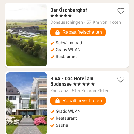
1
Der Öschberghof
Nacht
, 5 Sterne
ab
Donaueschingen
·
57 Km von Kloten
336,86
€
Rabatt freischalten
Schwimmbad
Gratis WLAN
Restaurant
RIVA - Das Hotel am
1
Bodensee
, 5 Sterne
Nacht
Konstanz
·
51.5 Km von Kloten
ab
499,18
Rabatt freischalten
€
Gratis WLAN
Restaurant
Sauna