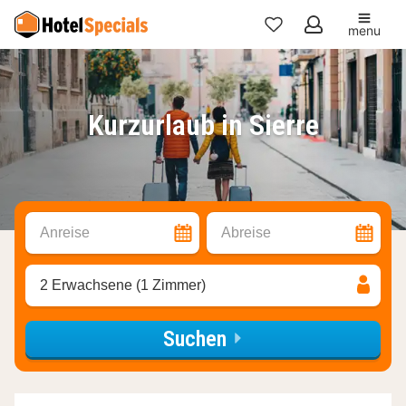
menu
Meine
Favoriten
Kurzurlaub in Sierre
Anreise
Abreise
2 Erwachsene (1 Zimmer)
Suchen