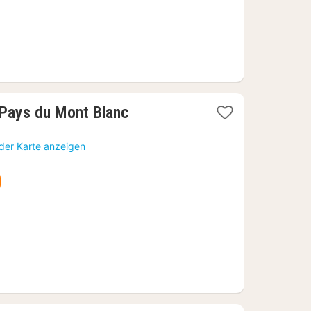
1
 Pays du Mont Blanc
Nacht
ab
der Karte anzeigen
119,98
€