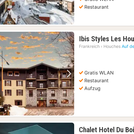
Restaurant
Ibis Styles Les H
Frankreich
›
Houches
Auf d
Gratis WLAN
Vorheriges Bild
Nächstes Bild
Restaurant
Aufzug
Chalet Hotel Du Bo