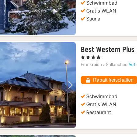
Schwimmbad
Gratis WLAN
Sauna
Best Western Plus
, 4 Sterne
Frankreich
›
Sallanches
Auf 
Rabatt freischalten
Vorheriges Bild
Nächstes Bild
Schwimmbad
Gratis WLAN
Restaurant