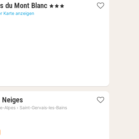
1
is du Mont Blanc
, 3 Sterne
Nacht
er Karte anzeigen
ab
88,74
€
1
s Neiges
Nacht
e-Alpes
›
Saint-Gervais-les-Bains
ab
183,25
€