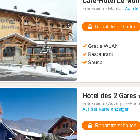
Café-Hôtel Le Mori
Frankreich
›
Morillon
Auf de
Rabatt freischalten
Vorheriges Bild
Nächstes Bild
Gratis WLAN
Restaurant
Sauna
Hôtel des 2 Gares
,
Frankreich
›
Auvergne-Rhôn
Auf der Karte anzeigen
Rabatt freischalten
Vorheriges Bild
Nächstes Bild