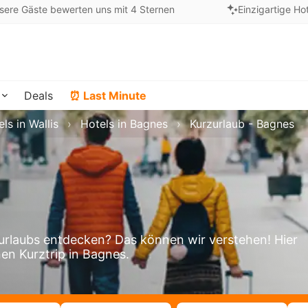
sere Gäste bewerten uns mit 4 Sternen
Einzigartige Ho
Deals
⏰ Last Minute
ls in Wallis
Hotels in Bagnes
Kurzurlaub - Bagnes
rlaubs entdecken? Das können wir verstehen! Hier
nen Kurztrip in Bagnes.