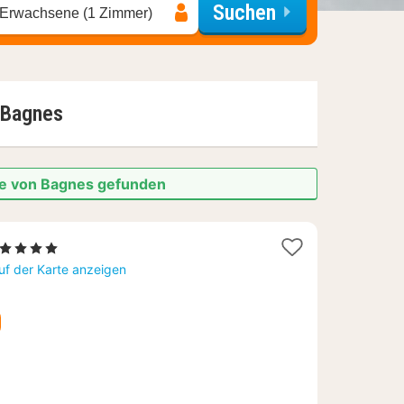
Suchen
 Erwachsene (1 Zimmer)
Bagnes
ähe von Bagnes gefunden
1
, 4 Sterne
Nacht
uf der Karte anzeigen
ab
385,17
€