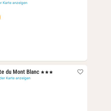
Nacht
er Karte anzeigen
ab
147,98
€
1
rte du Mont Blanc
, 3 Sterne
Nacht
der Karte anzeigen
ab
106,63
€