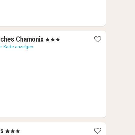
1
ouches Chamonix
, 3 Sterne
Nacht
er Karte anzeigen
ab
198,30
€
1
is
, 3 Sterne