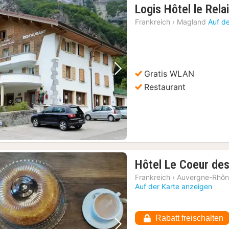
Logis Hôtel le Rela
Frankreich
›
Magland
Auf d
Gratis WLAN
Vorheriges Bild
Nächstes Bild
Restaurant
Hôtel Le Coeur de
Frankreich
›
Auvergne-Rhôn
Auf der Karte anzeigen
Rabatt freischalten