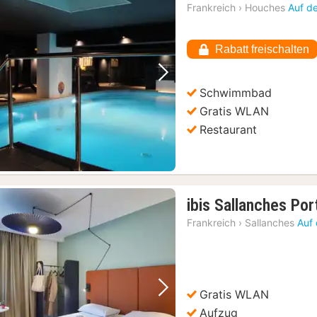
Frankreich
›
Houches
Auf d
Rabatt freischalten
Vorheriges Bild
Nächstes Bild
Schwimmbad
Gratis WLAN
Restaurant
ibis Sallanches Po
Frankreich
›
Sallanches
Auf 
Gratis WLAN
Vorheriges Bild
Nächstes Bild
Aufzug