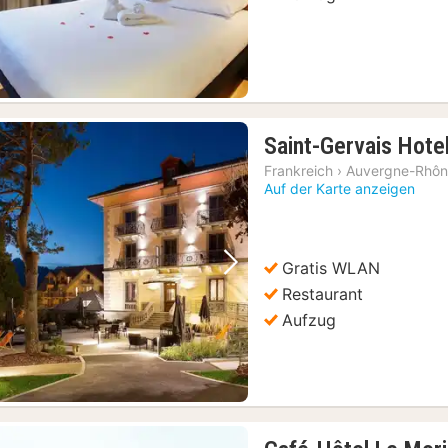
Saint-Gervais Hote
Frankreich
›
Auvergne-Rhôn
Auf der Karte anzeigen
Gratis WLAN
Vorheriges Bild
Nächstes Bild
Restaurant
Aufzug