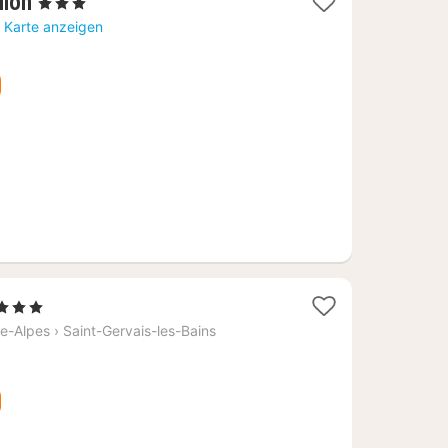
1
llon
, 3 Sterne
Nacht
r Karte anzeigen
ab
115,19
€
1
 3 Sterne
Nacht
e-Alpes
›
Saint-Gervais-les-Bains
ab
122,72
€