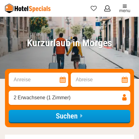
menu
Meine
Favoriten
Kurzurlaub in Morges
Anreise
Abreise
2 Erwachsene (1 Zimmer)
Suchen