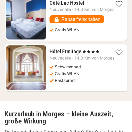
1
Côté Lac Hostel
Nacht
Neuvecelle
·
14.6 Km von Morges
ab
75,23
Rabatt freischalten
€
Gratis WLAN
1
Hôtel Ermitage
, 4 Sterne
Nacht
Neuvecelle
·
14.8 Km von Morges
ab
360,44
Schwimmbad
€
Gratis WLAN
Restaurant
Kurzurlaub in Morges – kleine Auszeit,
große Wirkung
Du brauchst eine Pause vom Alltag? Ein Kurzurlaub in