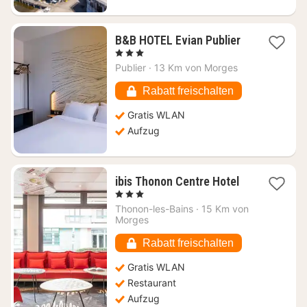
1
B&B HOTEL Evian Publier
Nacht
, 3 Sterne
ab
Publier
·
13 Km von Morges
90,72
€
Rabatt freischalten
Gratis WLAN
Aufzug
1
ibis Thonon Centre Hotel
Nacht
, 3 Sterne
ab
Thonon-les-Bains
·
15 Km von
106,25
Morges
€
Rabatt freischalten
Gratis WLAN
Restaurant
Aufzug