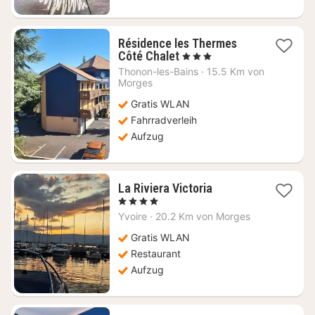
Résidence les Thermes
1
Côté Chalet
, 3 Sterne
Nacht
Thonon-les-Bains
·
15.5 Km von
ab
Morges
106,36
Gratis WLAN
€
Fahrradverleih
Aufzug
1
La Riviera Victoria
Nacht
, 4 Sterne
ab
Yvoire
·
20.2 Km von Morges
179,57
€
Gratis WLAN
Restaurant
Aufzug