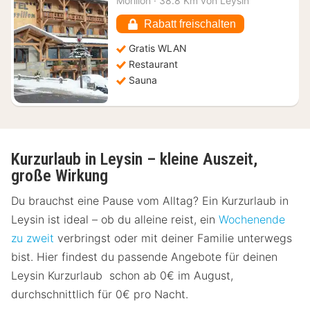
Morillon
·
38.8 Km von Leysin
115,19
€
Rabatt freischalten
Gratis WLAN
Restaurant
Sauna
Kurzurlaub in Leysin – kleine Auszeit,
große Wirkung
Du brauchst eine Pause vom Alltag? Ein Kurzurlaub in
Leysin ist ideal – ob du alleine reist, ein
Wochenende
zu zweit
verbringst oder mit deiner Familie unterwegs
bist. Hier findest du passende Angebote für deinen
Leysin Kurzurlaub schon ab 0€ im August,
durchschnittlich für 0€ pro Nacht.