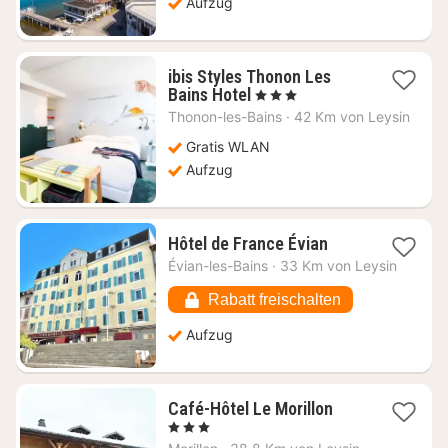
Aufzug
ibis Styles Thonon Les
1
Bains Hotel
, 3 Sterne
Nacht
Thonon-les-Bains
·
42 Km von Leysin
ab
124,62
Gratis WLAN
€
Aufzug
1
Hôtel de France Évian
Nacht
Évian-les-Bains
·
33 Km von Leysin
ab
109,39
Rabatt freischalten
€
Aufzug
1
Café-Hôtel Le Morillon
Nacht
, 3 Sterne
ab