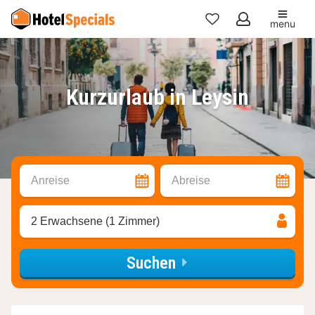
menu
Meine
Favoriten
Kurzurlaub in Leysin
Anreise
Abreise
2 Erwachsene (1 Zimmer)
Suchen