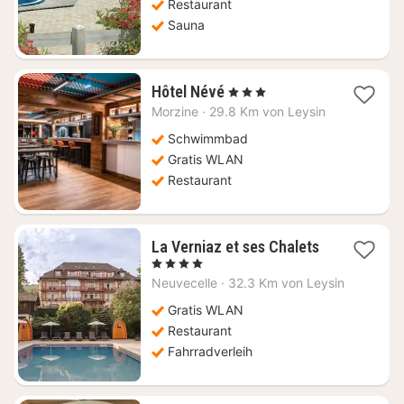
€
Restaurant
Sauna
1
Hôtel Névé
, 3 Sterne
Nacht
Morzine
·
29.8 Km von Leysin
ab
194,33
Schwimmbad
€
Gratis WLAN
Restaurant
La Verniaz et ses Chalets
1
, 4 Sterne
Nacht
Neuvecelle
·
32.3 Km von Leysin
ab
214,64
Gratis WLAN
€
Restaurant
Fahrradverleih