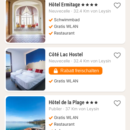
1
Hôtel Ermitage
, 4 Sterne
Nacht
Neuvecelle
·
32.4 Km von Leysin
ab
360,44
Schwimmbad
€
Gratis WLAN
Restaurant
1
Côté Lac Hostel
Nacht
Neuvecelle
·
32.4 Km von Leysin
ab
75,23
Rabatt freischalten
€
Gratis WLAN
1
Hôtel de la Plage
, 3 Sterne
Nacht
Publier
·
37 Km von Leysin
ab
168,18
Gratis WLAN
€
Restaurant