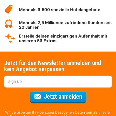
Hotelspecials
Mehr als 6.500 spezielle Hotelangebote
Mehr als 2,5 Millionen zufriedene Kunden seit
20 Jahren
Erstelle deinen einzigartigen Aufenthalt mit
unseren 56 Extras
Jetzt für den Newsletter anmelden und
kein Angebot verpassen
Für den Newsl
Jetzt anmelden
Wir verarbeiten Ihre personenbezogenen Daten gemäß unserer