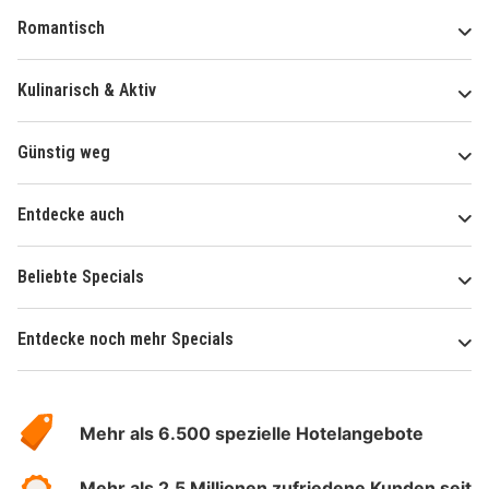
Romantisch
Kulinarisch & Aktiv
Günstig weg
Entdecke auch
Beliebte Specials
Entdecke noch mehr Specials
Über
Hotelspecials
Mehr als 6.500 spezielle Hotelangebote
Mehr als 2,5 Millionen zufriedene Kunden seit