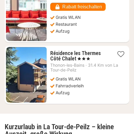
€
Rabatt freischalten
Gratis WLAN
Restaurant
Aufzug
Résidence les Thermes
1
Côté Chalet
, 3 Sterne
Nacht
Thonon-les-Bains
·
31.4 Km von La
ab
Tour-de-Peilz
106,36
Gratis WLAN
€
Fahrradverleih
Aufzug
Kurzurlaub in La Tour-de-Peilz – kleine