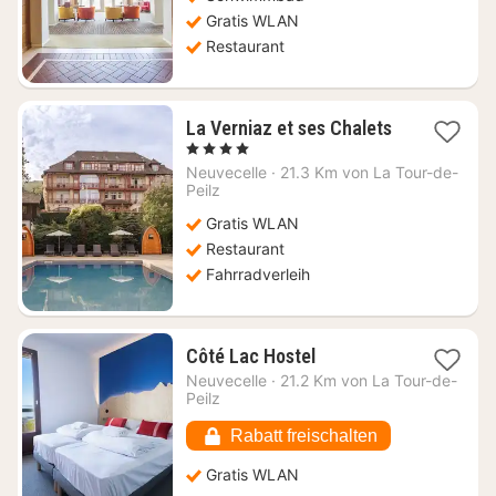
Gratis WLAN
Restaurant
La Verniaz et ses Chalets
1
, 4 Sterne
Nacht
Neuvecelle
·
21.3 Km von La Tour-de-
ab
Peilz
227,15
Gratis WLAN
€
Restaurant
Fahrradverleih
1
Côté Lac Hostel
Nacht
Neuvecelle
·
21.2 Km von La Tour-de-
ab
Peilz
75,23
€
Rabatt freischalten
Gratis WLAN