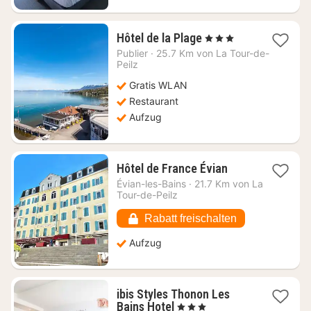
1
Hôtel de la Plage
, 3 Sterne
Nacht
Publier
·
25.7 Km von La Tour-de-
ab
Peilz
168,18
Gratis WLAN
€
Restaurant
Aufzug
1
Hôtel de France Évian
Nacht
Évian-les-Bains
·
21.7 Km von La
ab
Tour-de-Peilz
100,54
€
Rabatt freischalten
Aufzug
ibis Styles Thonon Les
1
Bains Hotel
, 3 Sterne