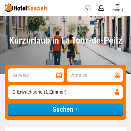
menu
Meine
Favoriten
Kurzurlaub in La Tour-de-Peilz
Anreise
Abreise
2 Erwachsene (1 Zimmer)
Suchen