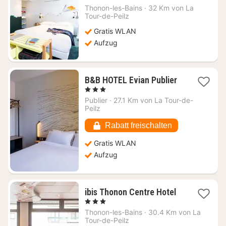
Nacht
Thonon-les-Bains
·
32 Km von La
ab
Tour-de-Peilz
124,62
Gratis WLAN
€
Aufzug
1
B&B HOTEL Evian Publier
Nacht
, 3 Sterne
ab
Publier
·
27.1 Km von La Tour-de-
83,08
Peilz
€
Rabatt freischalten
Gratis WLAN
Aufzug
1
ibis Thonon Centre Hotel
Nacht
, 3 Sterne
ab
Thonon-les-Bains
·
30.4 Km von La
106,25
Tour-de-Peilz