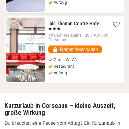
Aufzug
1
ibis Thonon Centre Hotel
Nacht
, 3 Sterne
ab
Thonon-les-Bains
·
28.7 Km von
106,25
Corseaux
€
Rabatt freischalten
Gratis WLAN
Restaurant
Aufzug
Kurzurlaub in Corseaux – kleine Auszeit,
große Wirkung
Du brauchst eine Pause vom Alltag? Ein Kurzurlaub in