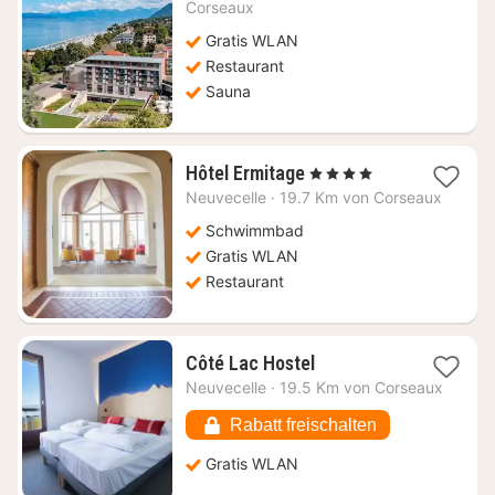
264,05
Corseaux
€
Gratis WLAN
Restaurant
Sauna
1
Hôtel Ermitage
, 4 Sterne
Nacht
Neuvecelle
·
19.7 Km von Corseaux
ab
360,44
Schwimmbad
€
Gratis WLAN
Restaurant
1
Côté Lac Hostel
Nacht
Neuvecelle
·
19.5 Km von Corseaux
ab
75,23
Rabatt freischalten
€
Gratis WLAN