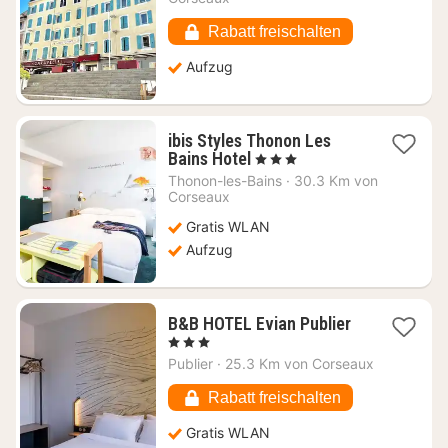
100,54
€
Rabatt freischalten
Aufzug
ibis Styles Thonon Les
1
Bains Hotel
, 3 Sterne
Nacht
Thonon-les-Bains
·
30.3 Km von
ab
Corseaux
124,62
Gratis WLAN
€
Aufzug
1
B&B HOTEL Evian Publier
Nacht
, 3 Sterne
ab
Publier
·
25.3 Km von Corseaux
83,08
€
Rabatt freischalten
Gratis WLAN