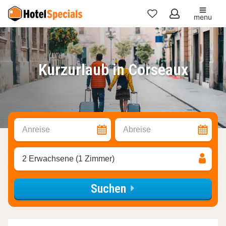
menu
Meine
Favoriten
Kurzurlaub in Corseaux
Anreise
Abreise
2 Erwachsene (1 Zimmer)
Suchen