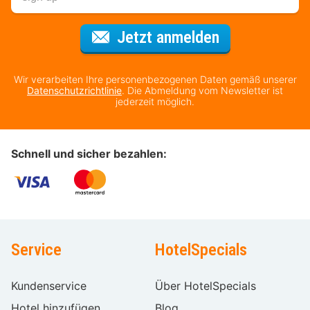
Für den Newsl
Jetzt anmelden
Wir verarbeiten Ihre personenbezogenen Daten gemäß unserer
Datenschutzrichtlinie
. Die Abmeldung vom Newsletter ist
jederzeit möglich.
Schnell und sicher bezahlen:
Service
HotelSpecials
Kundenservice
Über HotelSpecials
Hotel hinzufügen
Blog