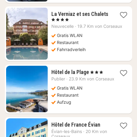
La Verniaz et ses Chalets
1
, 4 Sterne
Nacht
Neuvecelle
·
19.7 Km von Corseaux
ab
227,15
Gratis WLAN
€
Restaurant
Fahrradverleih
1
Hôtel de la Plage
, 3 Sterne
Nacht
Publier
·
23.9 Km von Corseaux
ab
168,18
Gratis WLAN
€
Restaurant
Aufzug
1
Hôtel de France Évian
Nacht
Évian-les-Bains
·
20 Km von
ab
Corseaux