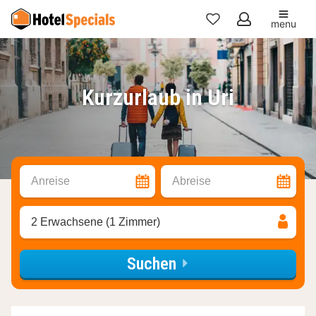
menu
Meine
Favoriten
Kurzurlaub in Uri
Anreise
Abreise
2 Erwachsene (1 Zimmer)
Suchen