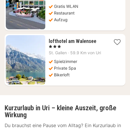
€
Gratis WLAN
Restaurant
Aufzug
1
lofthotel am Walensee
Nacht
, 3 Sterne
ab
St. Gallen
·
59.9 Km von Uri
257,13
€
Spielzimmer
Private Spa
Bikerloft
Kurzurlaub in Uri – kleine Auszeit, große
Wirkung
Du brauchst eine Pause vom Alltag? Ein Kurzurlaub in