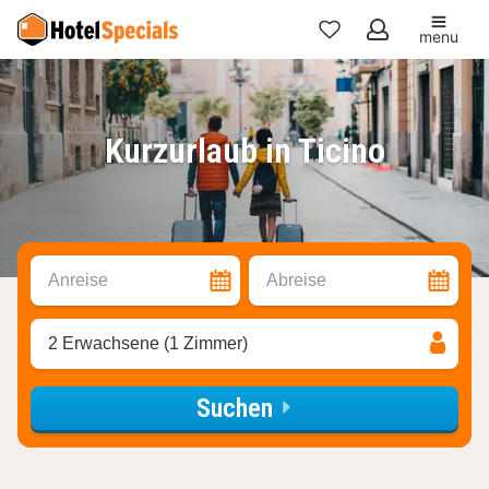
menu
Meine
Favoriten
Kurzurlaub in Ticino
Anreise
Abreise
2 Erwachsene (1 Zimmer)
Suchen