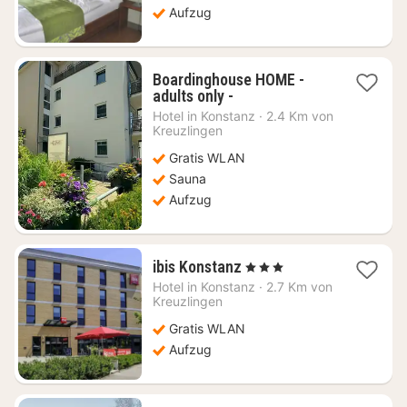
Aufzug
Boardinghouse HOME -
1
adults only -
Nacht
Hotel in
Konstanz
·
2.4 Km von
ab
Kreuzlingen
200,80
Gratis WLAN
€
Sauna
Aufzug
1
ibis Konstanz
, 3 Sterne
Nacht
Hotel in
Konstanz
·
2.7 Km von
ab
Kreuzlingen
138,17
Gratis WLAN
€
Aufzug