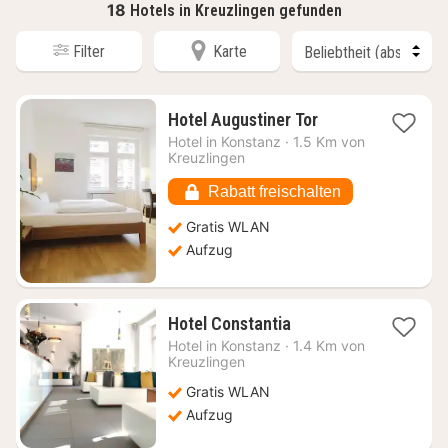
18
Hotels in Kreuzlingen gefunden
Filter
Karte
1
Hotel Augustiner Tor
Nacht
Hotel in
Konstanz
·
1.5 Km von
ab
Kreuzlingen
100,95
€
Rabatt freischalten
Gratis WLAN
Aufzug
1
Hotel Constantia
Nacht
Hotel in
Konstanz
·
1.4 Km von
ab
Kreuzlingen
143,46
Gratis WLAN
€
Aufzug