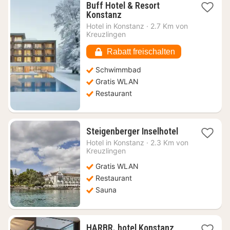
Buff Hotel & Resort
1
Konstanz
Nacht
Hotel in
Konstanz
·
2.7 Km von
ab
Kreuzlingen
459,68
€
Rabatt freischalten
Schwimmbad
Gratis WLAN
Restaurant
1
Steigenberger Inselhotel
Nacht
Hotel in
Konstanz
·
2.3 Km von
ab
Kreuzlingen
321,73
Gratis WLAN
€
Restaurant
Sauna
1
HARBR. hotel Konstanz