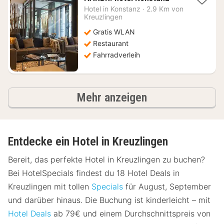
Nacht
Hotel in
Konstanz
·
2.9 Km von
ab
Kreuzlingen
154,95
Gratis WLAN
€
Restaurant
Fahrradverleih
Ergebnisse
Mehr anzeigen
Entdecke ein Hotel in Kreuzlingen
Bereit, das perfekte Hotel in Kreuzlingen zu buchen?
Bei HotelSpecials findest du 18 Hotel Deals in
Kreuzlingen mit tollen
Specials
für August, September
und darüber hinaus. Die Buchung ist kinderleicht – mit
Hotel Deals
ab 79€ und einem Durchschnittspreis von