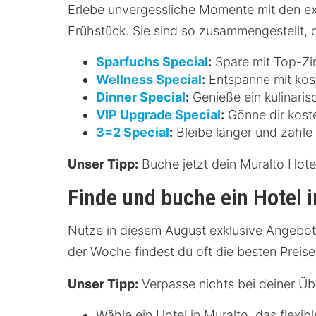
Erlebe unvergessliche Momente mit den exk
Frühstück. Sie sind so zusammengestellt, d
Sparfuchs Special
:
Spare mit Top-Zim
Wellness Special
:
Entspanne mit kos
Dinner Special
:
Genieße ein kulinaris
VIP Upgrade Special
:
Gönne dir koste
3=2 Special
:
Bleibe länger und zahle 
Unser Tipp:
Buche jetzt dein Muralto Hote
Finde und buche ein Hotel i
Nutze in diesem August exklusive Angebote
der Woche findest du oft die besten Preise
Unser Tipp:
Verpasse nichts bei deiner Übe
Wähle ein Hotel in Muralto, das flexi