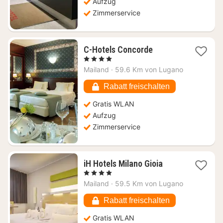
Aufzug
Zimmerservice
1
C-Hotels Concorde
Nacht
, 4 Sterne
ab
Mailand
·
59.6 Km von Lugano
65,52
€
Rabatt freischalten
Gratis WLAN
Aufzug
Zimmerservice
1
iH Hotels Milano Gioia
Nacht
, 4 Sterne
ab
Mailand
·
59.5 Km von Lugano
61,09
€
Rabatt freischalten
Gratis WLAN