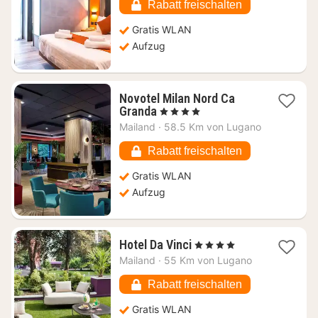
51,32
Rabatt freischalten
€
Gratis WLAN
Aufzug
Novotel Milan Nord Ca
1
Granda
, 4 Sterne
Nacht
Mailand
·
58.5 Km von Lugano
ab
43,66
Rabatt freischalten
€
Gratis WLAN
Aufzug
1
Hotel Da Vinci
, 4 Sterne
Nacht
Mailand
·
55 Km von Lugano
ab
50,61
Rabatt freischalten
€
Gratis WLAN