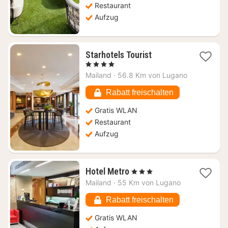
Restaurant
Aufzug
1
Starhotels Tourist
Nacht
, 4 Sterne
ab
Mailand
·
56.8 Km von Lugano
69,54
€
Rabatt freischalten
Gratis WLAN
Restaurant
Aufzug
1
Hotel Metro
, 3 Sterne
Nacht
Mailand
·
55 Km von Lugano
ab
92,50
Rabatt freischalten
€
Gratis WLAN