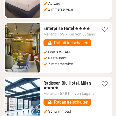
Aufzug
Zimmerservice
1
Enterprise Hotel
, 4 Sterne
Nacht
Mailand
·
59.7 Km von Lugano
ab
103,28
Rabatt freischalten
€
Gratis WLAN
Restaurant
Zimmerservice
1
Radisson Blu Hotel, Milan
Nacht
, 4 Sterne
ab
Mailand
·
57.9 Km von Lugano
102,28
€
Rabatt freischalten
Schwimmbad