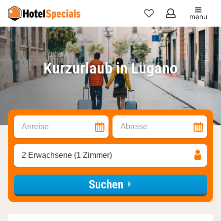
menu
Meine
Favoriten
Kurzurlaub in Lugano
Anreise
Abreise
2 Erwachsene (1 Zimmer)
Suchen