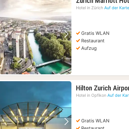
Zurich Marriott Hot
Hotel in
Zürich
Auf der Kart
Gratis WLAN
Vorheriges Bild
Nächstes Bild
Restaurant
Aufzug
Hilton Zurich Airpo
Hotel in
Opfikon
Auf der Ka
Gratis WLAN
Vorheriges Bild
Nächstes Bild
Restaurant