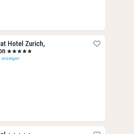
at Hotel Zurich,
1
on
, 5 Sterne
Nacht
e anzeigen
ab
453,87
€