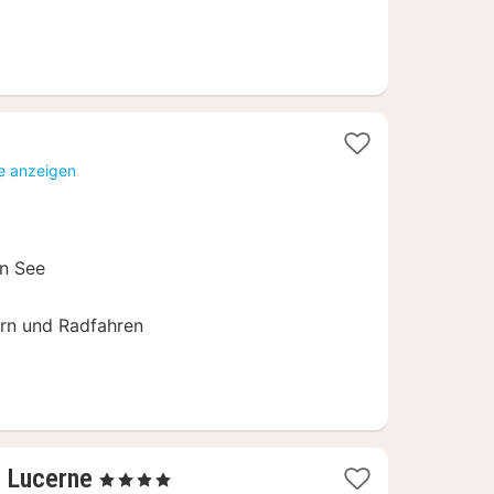
te anzeigen
n See
n und Radfahren
1
, Lucerne
, 4 Sterne