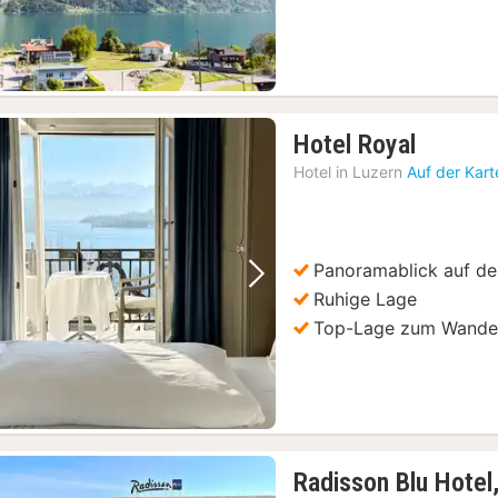
1
Hotel Royal
Nacht
Hotel in
Luzern
Auf der Kar
ab
274,46
€
Panoramablick auf de
Vorheriges Bild
Nächstes Bild
Ruhige Lage
Top-Lage zum Wander
Radisson Blu Hotel