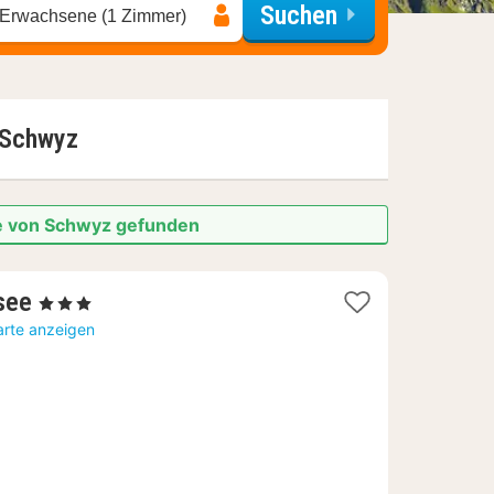
Suchen
 Erwachsene (1 Zimmer)
Schwyz
he von Schwyz gefunden
1
see
, 3 Sterne
Nacht
arte anzeigen
ab
256,43
€