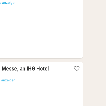
Nacht
te anzeigen
ab
233,56
€
1
 - Messe, an IHG Hotel
Nacht
ab
e anzeigen
119,61
€