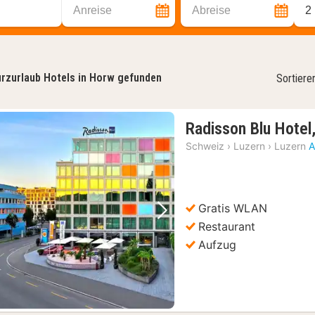
Anreise
Abreise
2
rzurlaub Hotels in Horw gefunden
Sortiere
Radisson Blu Hotel
Schweiz
›
Luzern
›
Luzern
A
Gratis WLAN
Vorheriges Bild
Nächstes Bild
Restaurant
Aufzug