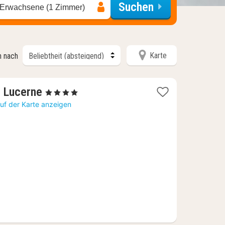
Suchen
 Erwachsene (1 Zimmer)
Karte
n nach
1
, Lucerne
, 4 Sterne
Nacht
uf der Karte anzeigen
ab
233,56
€