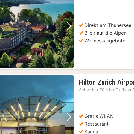
Direkt am Thunersee
Vorheriges Bild
Nächstes Bild
Blick auf die Alpen
Wellnessangebote
Hilton Zurich Airpo
Schweiz
›
Zürich
›
Opfikon
Gratis WLAN
Vorheriges Bild
Nächstes Bild
Restaurant
Sauna