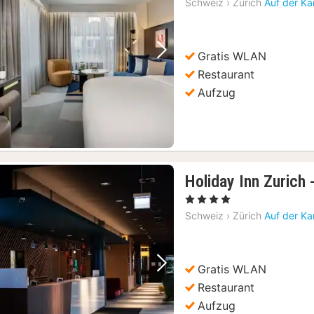
Schweiz
›
Zürich
Auf der Ka
Gratis WLAN
Vorheriges Bild
Nächstes Bild
Restaurant
Aufzug
Holiday Inn Zurich
, 4 Sterne
Schweiz
›
Zürich
Auf der Ka
Gratis WLAN
Vorheriges Bild
Nächstes Bild
Restaurant
Aufzug