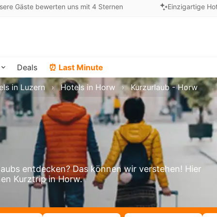
sere Gäste bewerten uns mit 4 Sternen
Einzigartige Ho
Deals
⏰ Last Minute
els in Luzern
Hotels in Horw
Kurzurlaub - Horw
aubs entdecken? Das können wir verstehen! Hier
nen Kurztrip in Horw.