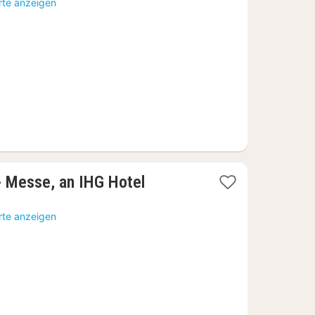
Nacht
rte anzeigen
ab
453,87
€
1
 - Messe, an IHG Hotel
Nacht
ab
rte anzeigen
119,61
€