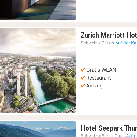
Zurich Marriott Hot
Schweiz
›
Zürich
Auf der Ka
Gratis WLAN
Vorheriges Bild
Nächstes Bild
Restaurant
Aufzug
Hotel Seepark Thu
Schweiz
›
Bern
›
Thun
Auf d