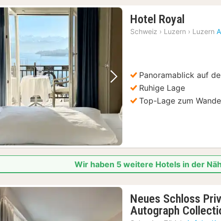
1
Hotel Royal
Nacht
Schweiz
›
Luzern
›
Luzern
A
ab
274,46
€
Panoramablick auf de
Vorheriges Bild
Nächstes Bild
Ruhige Lage
Top-Lage zum Wander
Wir haben 5 weitere Hotels in der N
Neues Schloss Priv
Autograph Collecti