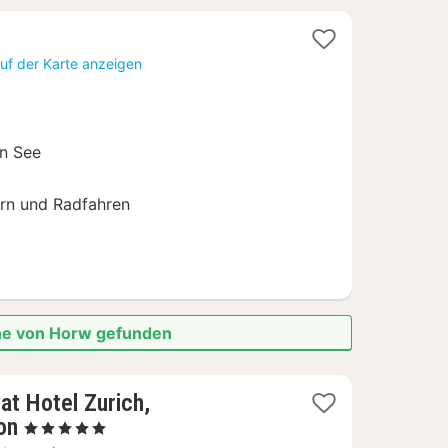
uf der Karte anzeigen
n See
n und Radfahren
ähe von Horw gefunden
at Hotel Zurich,
1
on
, 5 Sterne