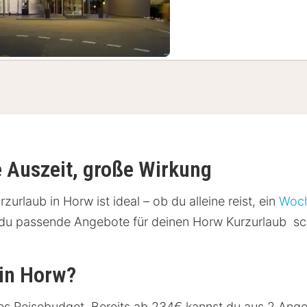
e Auszeit, große Wirkung
urlaub in Horw ist ideal – ob du alleine reist, ein
Woch
st du passende Angebote für deinen Horw Kurzurlaub s
 in Horw?
ines Reisebudget. Bereits ab 234€ kannst du aus 2 Ang