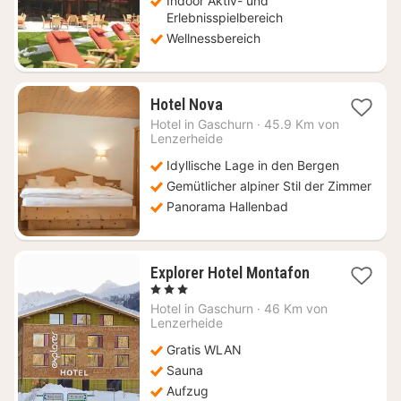
Indoor Aktiv- und
Erlebnisspielbereich
Wellnessbereich
1
Hotel Nova
Nacht
Hotel in
Gaschurn
·
45.9 Km von
ab
Lenzerheide
185,30
Idyllische Lage in den Bergen
€
Gemütlicher alpiner Stil der Zimmer
Panorama Hallenbad
1
Explorer Hotel Montafon
Nacht
, 3 Sterne
ab
Hotel in
Gaschurn
·
46 Km von
87,98
Lenzerheide
€
Gratis WLAN
Sauna
Aufzug