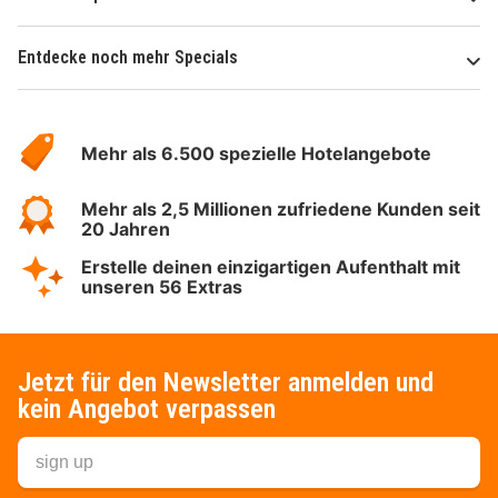
Entdecke noch mehr Specials
Über
Hotelspecials
Mehr als 6.500 spezielle Hotelangebote
Mehr als 2,5 Millionen zufriedene Kunden seit
20 Jahren
Erstelle deinen einzigartigen Aufenthalt mit
unseren 56 Extras
Jetzt für den Newsletter anmelden und
kein Angebot verpassen