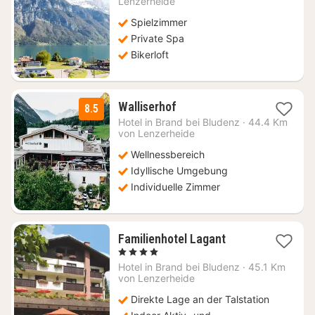
Lenzerheide
€
Spielzimmer
Private Spa
Bikerloft
1
Walliserhof
8.5
Nacht
Hotel in
Brand bei Bludenz
·
44.4 Km
ab
von Lenzerheide
177,18
Wellnessbereich
€
Idyllische Umgebung
Individuelle Zimmer
1
Familienhotel Lagant
Nacht
, 4 Sterne
ab
Hotel in
Brand bei Bludenz
·
45.1 Km
453,20
von Lenzerheide
€
Direkte Lage an der Talstation