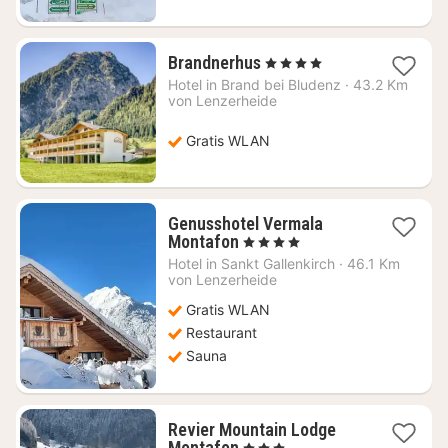
1
Brandnerhus
, 4 Sterne
Nacht
Hotel in
Brand bei Bludenz
·
43.2 Km
ab
von Lenzerheide
133,97
€
Gratis WLAN
Genusshotel Vermala
1
Montafon
, 4 Sterne
Nacht
Hotel in
Sankt Gallenkirch
·
46.1 Km
ab
von Lenzerheide
270
Gratis WLAN
€
Restaurant
Sauna
Revier Mountain Lodge
1
Montafon
, 3 Sterne