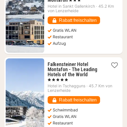
Nacht
Hotel in
Sankt Gallenkirch
·
45.2 Km
ab
von Lenzerheide
131,21
€
Rabatt freischalten
Gratis WLAN
Restaurant
Aufzug
Falkensteiner Hotel
Montafon - The Leading
1
Hotels of the World
Nacht
, 5 Sterne
ab
Hotel in
Tschagguns
·
45.7 Km von
574,36
Lenzerheide
€
Rabatt freischalten
Schwimmbad
Gratis WLAN
Restaurant