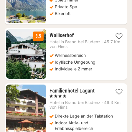
€
Private Spa
Bikerloft
1
Walliserhof
8.5
Nacht
Hotel in
Brand bei Bludenz
·
45.7 Km
ab
von Flims
177,18
Wellnessbereich
€
Idyllische Umgebung
Individuelle Zimmer
1
Familienhotel Lagant
Nacht
, 4 Sterne
ab
Hotel in
Brand bei Bludenz
·
46.3 Km
453,20
von Flims
€
Direkte Lage an der Talstation
Indoor Aktiv- und
Erlebnisspielbereich