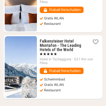
89,18
Flims
€
Rabatt freischalten
Gratis WLAN
Restaurant
Falkensteiner Hotel
Montafon - The Leading
1
Hotels of the World
Nacht
, 5 Sterne
ab
Hotel in
Tschagguns
·
52.1 Km von
574,36
Flims
€
Rabatt freischalten
Schwimmbad
Gratis WLAN
Restaurant