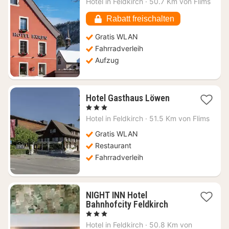
Hotel in
Feldkirch
·
50.7 Km von Flims
ab
90
Rabatt freischalten
€
Gratis WLAN
Fahrradverleih
Aufzug
1
Hotel Gasthaus Löwen
Nacht
, 3 Sterne
ab
Hotel in
Feldkirch
·
51.5 Km von Flims
129,69
€
Gratis WLAN
Restaurant
Fahrradverleih
NIGHT INN Hotel
1
Bahnhofcity Feldkirch
Nacht
, 3 Sterne
ab
Hotel in
Feldkirch
·
50.8 Km von