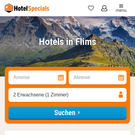
menu
Meine
Favoriten
Hotels in Flims
Anreise
Abreise
2 Erwachsene (1 Zimmer)
Suchen