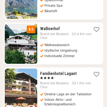
€
Private Spa
Bikerloft
1
Walliserhof
8.5
Nacht
Brand bei Bludenz
·
32.4 Km von
ab
Chur
177,18
Wellnessbereich
€
Idyllische Umgebung
Individuelle Zimmer
1
Familienhotel Lagant
Nacht
, 4 Sterne
ab
Brand bei Bludenz
·
33.1 Km von
453,20
Chur
€
Direkte Lage an der Talstation
Indoor Aktiv- und
Erlebnisspielbereich