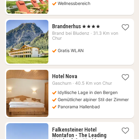
Wellnessbereich
1
Brandnerhus
, 4 Sterne
Nacht
Brand bei Bludenz
·
31.3 Km von
ab
Chur
133,97
€
Gratis WLAN
1
Hotel Nova
Nacht
Gaschurn
·
40.5 Km von Chur
ab
185,30
Idyllische Lage in den Bergen
€
Gemütlicher alpiner Stil der Zimmer
Panorama Hallenbad
Falkensteiner Hotel
Montafon - The Leading