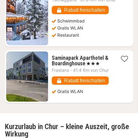
ab
274,94
Rabatt freischalten
€
Schwimmbad
Gratis WLAN
Restaurant
Saminapark Aparthotel &
1
Boardinghouse
, 3 Sterne
Nacht
Frastanz
·
41.4 Km von Chur
ab
88,36
Rabatt freischalten
€
Gratis WLAN
Kurzurlaub in Chur – kleine Auszeit, große
Wirkung