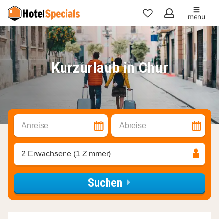
menu
Meine
Favoriten
Kurzurlaub in Chur
Anreise
Abreise
2 Erwachsene (1 Zimmer)
Suchen