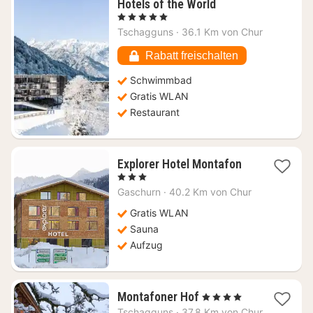
1
Hotels of the World
Nacht
, 5 Sterne
ab
Tschagguns
·
36.1 Km von Chur
574,36
€
Rabatt freischalten
Schwimmbad
Gratis WLAN
Restaurant
1
Explorer Hotel Montafon
Nacht
, 3 Sterne
ab
Gaschurn
·
40.2 Km von Chur
133,25
€
Gratis WLAN
Sauna
Aufzug
1
Montafoner Hof
, 4 Sterne
Nacht
Tschagguns
·
37.8 Km von Chur