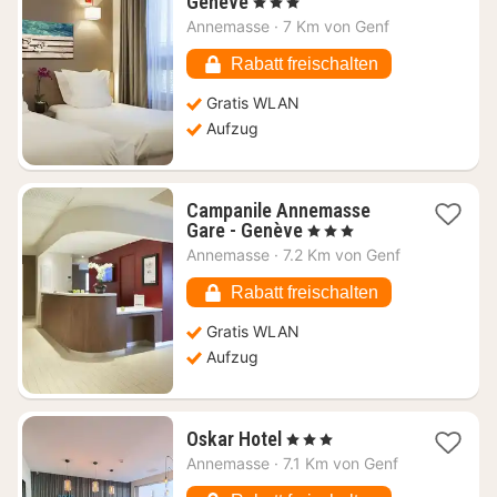
1
Genève
, 3 Sterne
Nacht
Annemasse
·
7 Km von Genf
ab
68,49
Rabatt freischalten
€
Gratis WLAN
Aufzug
Campanile Annemasse
1
Gare - Genève
, 3 Sterne
Nacht
Annemasse
·
7.2 Km von Genf
ab
60,75
Rabatt freischalten
€
Gratis WLAN
Aufzug
1
Oskar Hotel
, 3 Sterne
Nacht
Annemasse
·
7.1 Km von Genf
ab