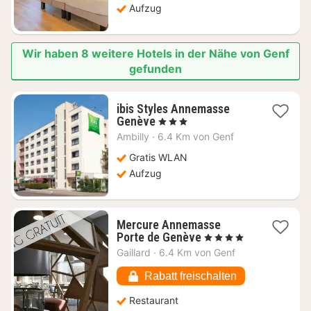
Aufzug
Wir haben 8 weitere Hotels in der Nähe von Genf
gefunden
ibis Styles Annemasse
1
Genève
, 3 Sterne
Nacht
Ambilly
·
6.4 Km von Genf
ab
107,91
Gratis WLAN
€
Aufzug
Mercure Annemasse
1
Porte de Genève
, 4 Sterne
Nacht
Gaillard
·
6.4 Km von Genf
ab
84,28
Rabatt freischalten
€
Restaurant