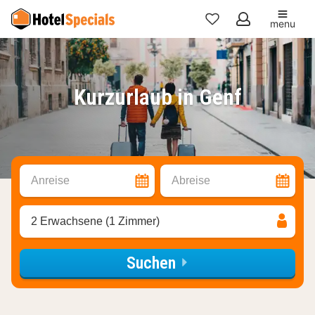
menu
Meine
Favoriten
Kurzurlaub in Genf
Anreise
Abreise
2 Erwachsene (1 Zimmer)
Suchen