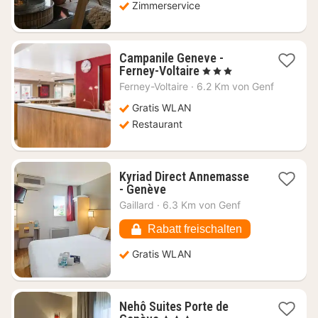
Zimmerservice
Campanile Geneve -
1
Ferney-Voltaire
, 3 Sterne
Nacht
Ferney-Voltaire
·
6.2 Km von Genf
ab
56,08
Gratis WLAN
€
Restaurant
Kyriad Direct Annemasse
1
- Genève
Nacht
Gaillard
·
6.3 Km von Genf
ab
50,93
Rabatt freischalten
€
Gratis WLAN
Nehô Suites Porte de