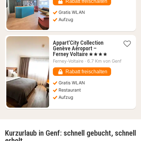
87,67
Rabatt freischalten
€
Gratis WLAN
Aufzug
Appart'City Collection
Genève Aéroport –
1
Ferney Voltaire
, 4 Sterne
Nacht
Ferney-Voltaire
·
6.7 Km von Genf
ab
74,40
Rabatt freischalten
€
Gratis WLAN
Restaurant
Aufzug
Kurzurlaub in Genf: schnell gebucht, schnell
erholt