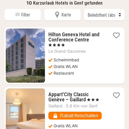
10
Kurzurlaub Hotels in Genf gefunden
Filter
Karte
Hilton Geneva Hotel and
1
Conference Centre
Nacht
, 4 Sterne
ab
Le Grand-Saconnex
172,68
€
Schwimmbad
Gratis WLAN
Restaurant
Appart'City Classic
1
Genève – Gaillard
, 3 Sterne
Nacht
Gaillard
·
5.6 Km von Genf
ab
56,71
Rabatt freischalten
€
Gratis WLAN