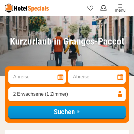
menu
Meine
Favoriten
Kurzurlaub in Granges-Paccot
Anreise
Abreise
2 Erwachsene (1 Zimmer)
Suchen