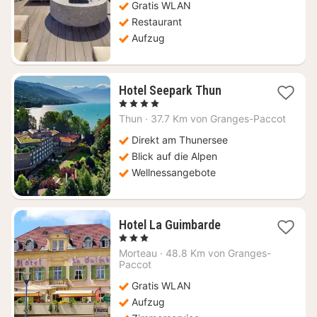
Gratis WLAN
Restaurant
Aufzug
1
Hotel Seepark Thun
Nacht
, 4 Sterne
ab
Thun
·
37.7 Km von Granges-Paccot
209,17
€
Direkt am Thunersee
Blick auf die Alpen
Wellnessangebote
1
Hotel La Guimbarde
Nacht
, 3 Sterne
ab
Morteau
·
48.8 Km von Granges-
72,96
Paccot
€
Gratis WLAN
Aufzug