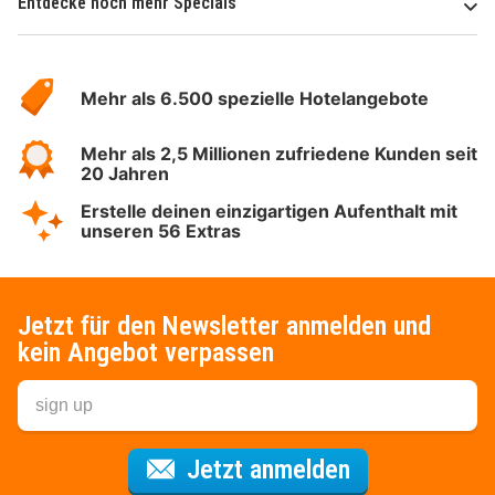
Entdecke noch mehr Specials
Über
Hotelspecials
Mehr als 6.500 spezielle Hotelangebote
Mehr als 2,5 Millionen zufriedene Kunden seit
20 Jahren
Erstelle deinen einzigartigen Aufenthalt mit
unseren 56 Extras
Jetzt für den Newsletter anmelden und
kein Angebot verpassen
Für den Newsl
Jetzt anmelden