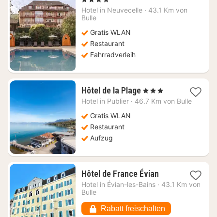
Nacht
Hotel in
Neuvecelle
·
43.1 Km von
ab
Bulle
227,15
Gratis WLAN
€
Restaurant
Fahrradverleih
1
Hôtel de la Plage
, 3 Sterne
Nacht
Hotel in
Publier
·
46.7 Km von Bulle
ab
168,18
Gratis WLAN
€
Restaurant
Aufzug
1
Hôtel de France Évian
Nacht
Hotel in
Évian-les-Bains
·
43.1 Km von
ab
Bulle
100,54
€
Rabatt freischalten