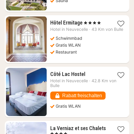
Sauna
1
Hôtel Ermitage
, 4 Sterne
Nacht
Hotel in
Neuvecelle
·
43 Km von Bulle
ab
360,44
Schwimmbad
€
Gratis WLAN
Restaurant
1
Côté Lac Hostel
Nacht
Hotel in
Neuvecelle
·
42.8 Km von
ab
Bulle
75,23
€
Rabatt freischalten
Gratis WLAN
La Verniaz et ses Chalets
1
, 4 Sterne