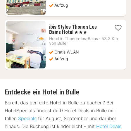
Aufzug
ibis Styles Thonon Les
1
Bains Hotel
, 3 Sterne
Nacht
Hotel in
Thonon-les-Bains
·
53.3 Km
ab
von Bulle
124,62
Gratis WLAN
€
Aufzug
Entdecke ein Hotel in Bulle
Bereit, das perfekte Hotel in Bulle zu buchen? Bei
HotelSpecials findest du 0 Hotel Deals in Bulle mit
tollen
Specials
für August, September und darüber
hinaus. Die Buchung ist kinderleicht – mit
Hotel Deals