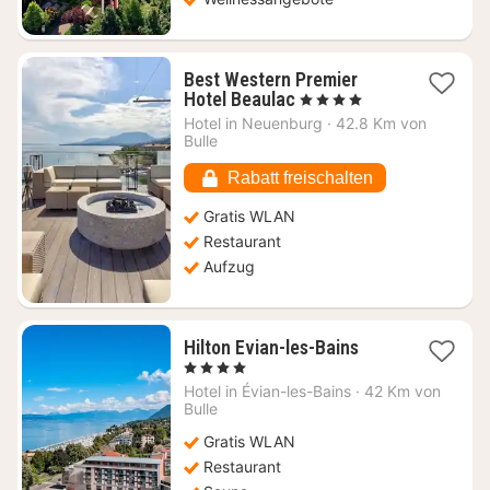
Best Western Premier
1
Hotel Beaulac
, 4 Sterne
Nacht
Hotel in
Neuenburg
·
42.8 Km von
ab
Bulle
199,97
€
Rabatt freischalten
Gratis WLAN
Restaurant
Aufzug
1
Hilton Evian-les-Bains
Nacht
, 4 Sterne
ab
Hotel in
Évian-les-Bains
·
42 Km von
264,05
Bulle
€
Gratis WLAN
Restaurant