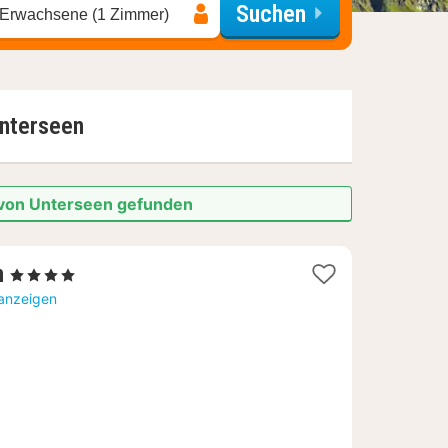
Suchen
 Erwachsene (1 Zimmer)
nterseen
e von Unterseen gefunden
1
n
, 4 Sterne
Nacht
 anzeigen
ab
208,82
€