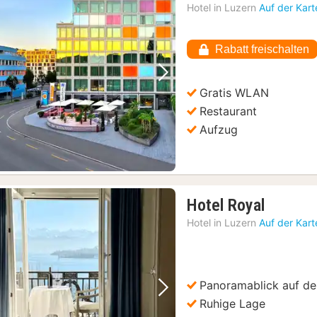
Hotel in
Luzern
Auf der Kar
Rabatt freischalten
Vorheriges Bild
Nächstes Bild
Gratis WLAN
Swiss Travel Pass: Unbegrenztes Reisen mit Zug, Bus und Schiff
(1)
Restaurant
Aufzug
1
Hotel Royal
Nacht
Hotel in
Luzern
Auf der Kar
ab
275,21
€
Panoramablick auf de
Vorheriges Bild
Nächstes Bild
Ruhige Lage