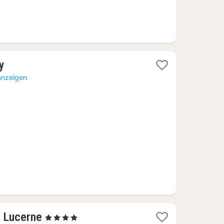
1
ty
Nacht
anzeigen
ab
171,34
€
1
, Lucerne
, 4 Sterne