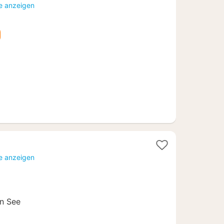
Nacht
te anzeigen
ab
234,20
€
te anzeigen
n See