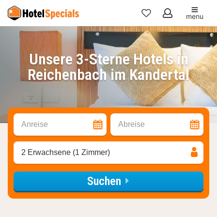
menu
Meine
Favoriten
Unsere 3-Sterne Hotels in
Reichenbach im Kandertal
Anreise
Abreise
2 Erwachsene (1 Zimmer)
Suchen