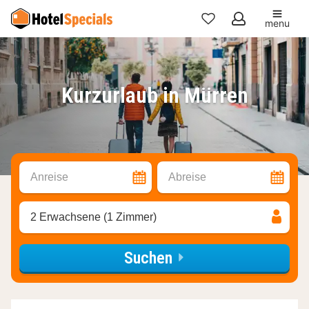
menu
Meine
Favoriten
Kurzurlaub in Mürren
Anreise
Abreise
2 Erwachsene (1 Zimmer)
Suchen