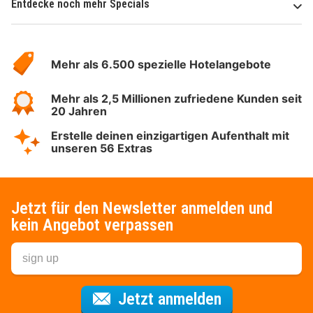
Entdecke noch mehr Specials
Über
Hotelspecials
Mehr als 6.500 spezielle Hotelangebote
Mehr als 2,5 Millionen zufriedene Kunden seit
20 Jahren
Erstelle deinen einzigartigen Aufenthalt mit
unseren 56 Extras
Jetzt für den Newsletter anmelden und
kein Angebot verpassen
Für den Newsl
Jetzt anmelden