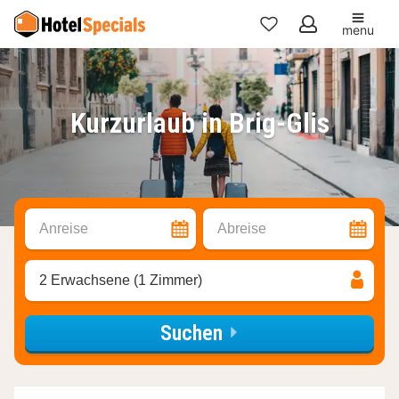
menu
Meine
Favoriten
Kurzurlaub in Brig-Glis
Anreise
Abreise
2 Erwachsene (1 Zimmer)
Suchen