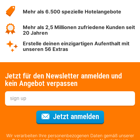
Hotelspecials
Mehr als 6.500 spezielle Hotelangebote
Mehr als 2,5 Millionen zufriedene Kunden seit
20 Jahren
Erstelle deinen einzigartigen Aufenthalt mit
unseren 56 Extras
Jetzt für den Newsletter anmelden und
kein Angebot verpassen
Für den Newsl
Jetzt anmelden
Wir verarbeiten Ihre personenbezogenen Daten gemäß unserer