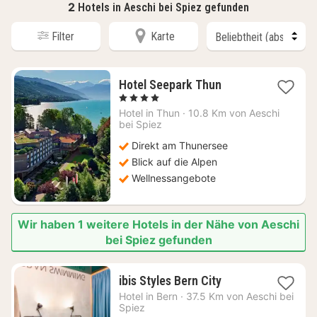
2
Hotels in Aeschi bei Spiez gefunden
Filter
Karte
1
Hotel Seepark Thun
Nacht
, 4 Sterne
ab
Hotel in
Thun
·
10.8 Km von Aeschi
208,25
bei Spiez
€
Direkt am Thunersee
Blick auf die Alpen
Wellnessangebote
Wir haben 1 weitere Hotels in der Nähe von Aeschi
bei Spiez gefunden
1
ibis Styles Bern City
Nacht
Hotel in
Bern
·
37.5 Km von Aeschi bei
ab
Spiez