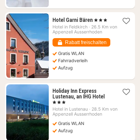
1
Hotel Garni Bären
, 3 Sterne
Nacht
Hotel in
Feldkirch
·
26.5 Km von
ab
Appenzell Ausserrhoden
90
€
Rabatt freischalten
Gratis WLAN
Fahrradverleih
Aufzug
Holiday Inn Express
1
Lustenau, an IHG Hotel
Nacht
, 3 Sterne
ab
Hotel in
Lustenau
·
28.5 Km von
107,65
Appenzell Ausserrhoden
€
Gratis WLAN
Aufzug