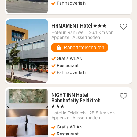
Fahrradverleih
1
FIRMAMENT Hotel
, 3 Sterne
Nacht
Hotel in
Rankweil
·
26.1 Km von
ab
Appenzell Ausserrhoden
91,71
€
Rabatt freischalten
Gratis WLAN
Restaurant
Fahrradverleih
NIGHT INN Hotel
1
Bahnhofcity Feldkirch
Nacht
, 3 Sterne
ab
Hotel in
Feldkirch
·
25.8 Km von
89,18
Appenzell Ausserrhoden
€
Gratis WLAN
Restaurant