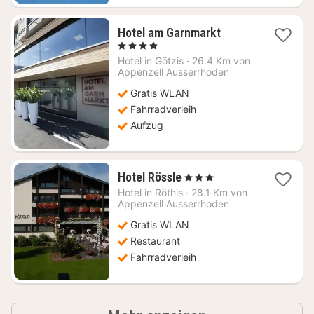
1
Hotel am Garnmarkt
Nacht
, 4 Sterne
ab
Hotel in
Götzis
·
26.4 Km von
188,60
Appenzell Ausserrhoden
€
Gratis WLAN
Fahrradverleih
Aufzug
1
Hotel Rössle
, 3 Sterne
Nacht
Hotel in
Röthis
·
28.1 Km von
ab
Appenzell Ausserrhoden
140,76
Gratis WLAN
€
Restaurant
Fahrradverleih