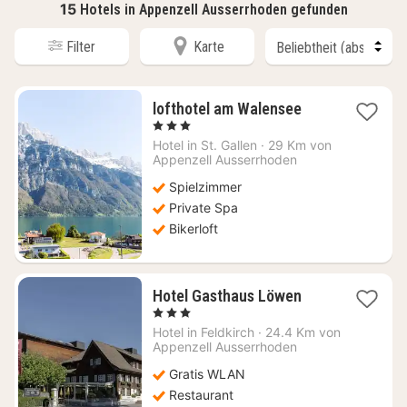
15
Hotels in Appenzell Ausserrhoden gefunden
Filter
Karte
1
lofthotel am Walensee
Nacht
, 3 Sterne
ab
Hotel in
St. Gallen
·
29 Km von
257,57
Appenzell Ausserrhoden
€
Spielzimmer
Private Spa
Bikerloft
1
Hotel Gasthaus Löwen
Nacht
, 3 Sterne
ab
Hotel in
Feldkirch
·
24.4 Km von
106,53
Appenzell Ausserrhoden
€
Gratis WLAN
Restaurant