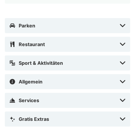
dieses Hotel eine gute Wahl, denn zu den 2637
Quadratfuß (245 Quadratmeter) großen
Veranstaltungsräumlichkeiten zählen Konferenzfläche
Parken
und 3 Tagungsräume. Vor Ort gibt es Folgendes:
Parken ohne Service (kostenlos).
Restaurant
Mach es dir in einem der 26 Zimmer, die individuell
ausgestattet sind, gemütlich. Ein WLAN-
Sport & Aktivitäten
Internetzugang (kostenlos) ist ebenso verfügbar wie
Satellitenempfang. Die Badezimmer bieten Duschen
Allgemein
und Haartrockner. Zur Austattung gehören Telefone
ebenso wie Schreibtische und Verdunkelungsvorhänge.
Services
Entfernungen werden bis auf 0,1 Kilometer gerundet.
Franconian Heights Nature Park – 0,1 km Golfclub
Gratis Extras
Ansbach – 1,2 km Aquella – 15,5 km Obernzenner See –
15,9 km Residenz Ansbach – 16 km Golfpark