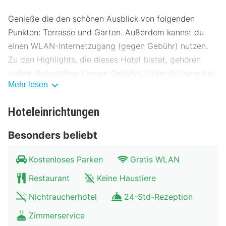
Genieße die den schönen Ausblick von folgenden
Punkten: Terrasse und Garten. Außerdem kannst du
einen WLAN-Internetzugang (gegen Gebühr) nutzen.
Zu den Highlights, die dieses Hotel bietet, gehören
zudem Babysitting (gegen Gebühr), Unterstützung bei
Mehr lesen
der Tourenplanung/beim Ticketerwerb und ein
Bankettsaal.
Hoteleinrichtungen
Genieße Mittagessen oder Abendessen bei Zur Remise,
Besonders beliebt
einem Restaurant mit Schwerpunkt auf regionale
Küche. Oder bleib gemütlich auf deinem Zimmer und
Kostenloses Parken
Gratis WLAN
nutz den Zimmerservice (bitte Zeiten beachten).
Deinen Durst kannst du an der Bar/Lounge stillen. Ein
Restaurant
Keine Haustiere
inbegriffenes Frühstücksbuffet wird täglich angeboten.
Nichtraucherhotel
24-Std-Rezeption
Die Rezeption ist nur zu bestimmten Zeiten besetzt.
Zimmerservice
Wenn du eine Veranstaltung in Colmberg planst, ist