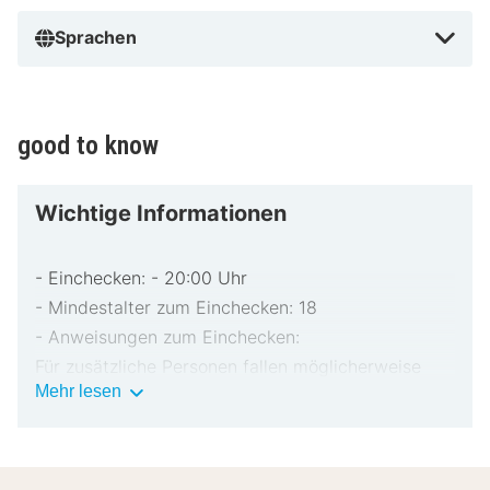
Sprachen
good to know
Wichtige Informationen
- Einchecken: - 20:00 Uhr
- Mindestalter zum Einchecken: 18
- Anweisungen zum Einchecken:
Für zusätzliche Personen fallen möglicherweise
Wichtige
Mehr lesen
Gebühren an, die abhängig von den Bestimmungen
Informationen
der Unterkunft variieren können.
Beim Check-in werden ggf. ein Lichtbildausweis
und eine Kreditkarte, Debitkarte oder Kaution in