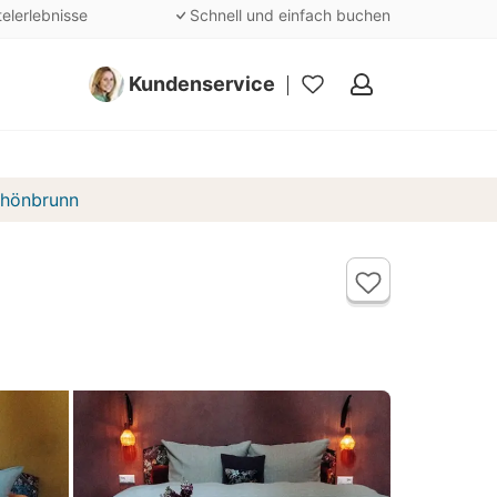
telerlebnisse
Schnell und einfach buchen
Kundenservice
Meine
Favoriten
chönbrunn