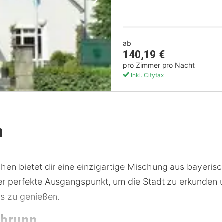
Nächstes Bild
ab
140,19 €
pro Zimmer pro Nacht
Inkl. Citytax
n
en bietet dir eine einzigartige Mischung aus bayeris
er perfekte Ausgangspunkt, um die Stadt zu erkunden u
es zu genießen.
nbrunn