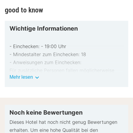
good to know
Wichtige Informationen
- Einchecken: - 19:00 Uhr
- Mindestalter zum Einchecken: 18
- Anweisungen zum Einchecken:
Für zusätzliche Personen fallen möglicherweise
Wichtige
Mehr lesen
Gebühren an, die abhängig von den Bestimmungen
Informationen
der Unterkunft variieren können.
Beim Check-in werden ggf. ein Lichtbildausweis
und eine Kreditkarte für unvorhergesehene
Aufwendungen verlangt.
Noch keine Bewertungen
Je nach Verfügbarkeit beim Check-in wird
Dieses Hotel hat noch nicht genug Bewertungen
versucht, Sonderwünschen entgegenzukommen,
erhalten. Um eine hohe Qualität bei den