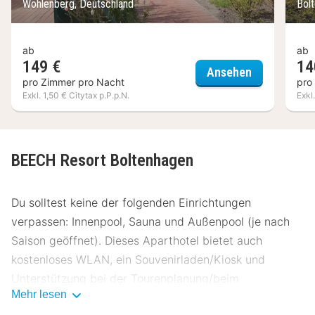
Wohlenberg, Deutschland
Bol
ab
ab
149 €
14
Alcor Hotel 
Ansehen
pro Zimmer pro Nacht
pro
Exkl. 1,50 € Citytax p.P.p.N.
Exkl
BEECH Resort Boltenhagen
Du solltest keine der folgenden Einrichtungen
verpassen: Innenpool, Sauna und Außenpool (je nach
Saison geöffnet). Dieses Aparthotel bietet auch
kostenloses WLAN, ein Souvenirladen/Kiosk und
Unterstützung bei der Tourenplanung/beim
Mehr lesen
Ticketerwerb.