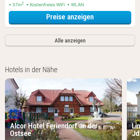
2
57m
Kostenfreies WiFi
WLAN
für Apartment 
Preise anzeigen
Alle anzeigen
Hotels in der Nähe
Alcor Hotel Feriendorf an der
Li
Ostsee
Jd