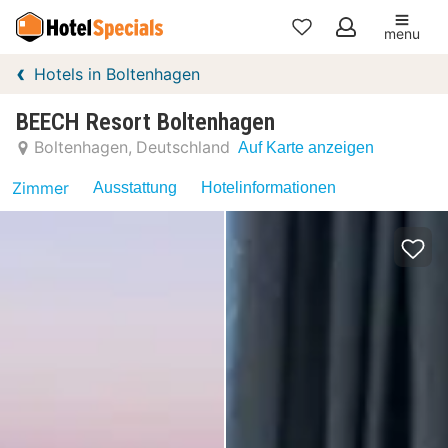
menu
Meine
Hotels in Boltenhagen
Favoriten
BEECH Resort Boltenhagen
Boltenhagen
Deutschland
Auf Karte anzeigen
Zimmer
Ausstattung
Hotelinformationen