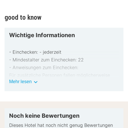
good to know
Wichtige Informationen
- Einchecken: - jederzeit
- Mindestalter zum Einchecken: 22
- Anweisungen zum Einchecken:
Für zusätzliche Personen fallen möglicherweise
Wichtige
Mehr lesen
Gebühren an, die abhängig von den Bestimmungen
Informationen
der Unterkunft variieren können.
Beim Check-in werden ggf. ein Lichtbildausweis
und eine Kreditkarte, Debitkarte oder Kaution in
bar für unvorhergesehene Aufwendungen verlangt.
Noch keine Bewertungen
Je nach Verfügbarkeit beim Check-in wird
Dieses Hotel hat noch nicht genug Bewertungen