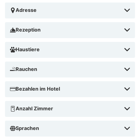
Sturup (MMX) – 27,9 km
Adresse
Bedinge Golfklubb hotell in Trelleborg liegt am Meer,
eine 15-minütige Autofahrt von Smygehuk und Hafen
Rezeption
von Abbekås entfernt. Dieses Hotel mit Golfplatz ist 48
km von Malmö Arena und 13,4 km von Mossbystrand
Haustiere
entfernt.
In ländlicher Umgebung
Rauchen
Bezahlen im Hotel
Anzahl Zimmer
Sprachen