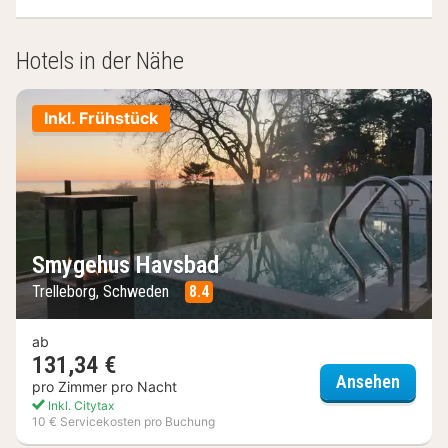
Hotels in der Nähe
Inkl. Frühstück
Smygehus Havsbad
Trelleborg, Schweden
8.4
ab
131,34 €
Smyge
Ansehen
pro Zimmer pro Nacht
Inkl. Citytax
10 € Servicekosten pro Buchung