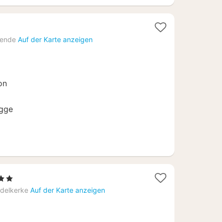
e
tende
Auf der Karte anzeigen
on
ügge
1
 2 Sterne
Nacht
delkerke
Auf der Karte anzeigen
ab
71