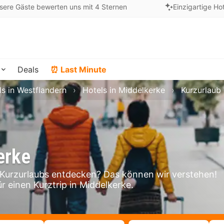
sere Gäste bewerten uns mit 4 Sternen
Einzigartige Ho
Deals
⏰ Last Minute
ls in Westflandern
Hotels in Middelkerke
Kurzurlaub
erke
Kurzurlaubs entdecken? Das können wir verstehen!
r einen Kurztrip in Middelkerke.