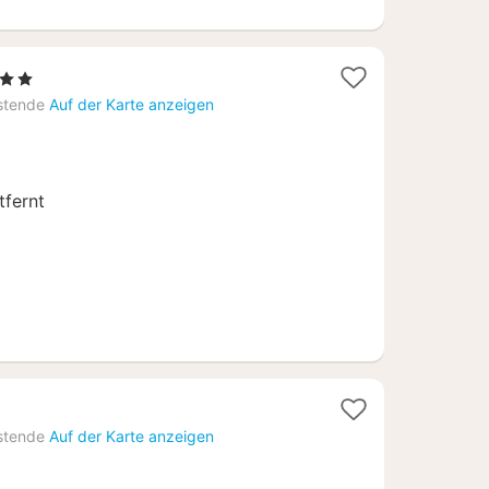
 Sterne
acht
stende
Auf der Karte anzeigen
b
50
fernt
stende
Auf der Karte anzeigen