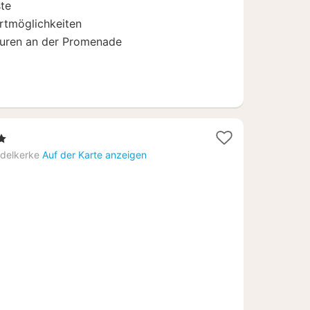
ste
rtmöglichkeiten
guren an der Promenade
t
delkerke
Auf der Karte anzeigen
6