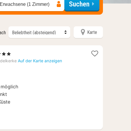
Suchen
 Erwachsene (1 Zimmer)
Karte
nach
terne
cht
delkerke
Auf der Karte anzeigen
4
n möglich
nkt
Küste