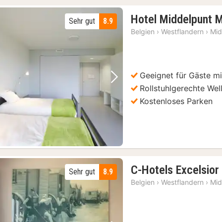
Hotel Middelpunt 
Sehr gut
8.9
Belgien
›
Westflandern
›
Mid
Geeignet für Gäste m
Vorheriges Bild
Nächstes Bild
Rollstuhlgerechte Wel
Kostenloses Parken
C-Hotels Excelsior
Sehr gut
8.9
Belgien
›
Westflandern
›
Mid