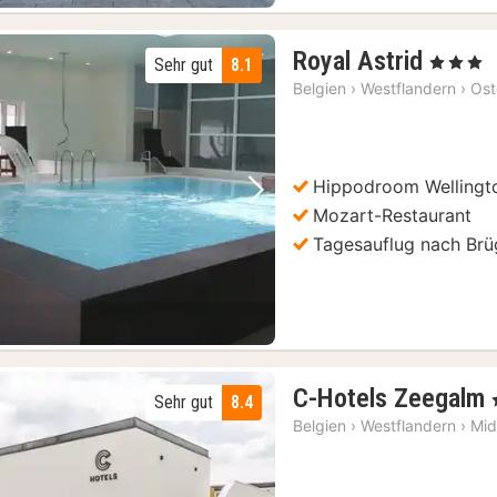
2
Royal Astrid
, 3 Sterne
Sehr gut
8.1
Nächt
Belgien
›
Westflandern
›
Os
ab
88
€
Hippodroom Wellingt
Vorheriges Bild
Nächstes Bild
Mozart-Restaurant
Tagesauflug nach Br
C-Hotels Zeegalm
,
Sehr gut
8.4
Belgien
›
Westflandern
›
Mid