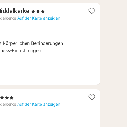
1
Middelkerke
, 3 Sterne
Nacht
delkerke
Auf der Karte anzeigen
ab
147
€
it körperlichen Behinderungen
lness-Einrichtungen
1
, 3 Sterne
Nacht
delkerke
Auf der Karte anzeigen
ab
74,25
€