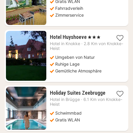
Gratis WLAN
€
Fahrradverleih
Zimmerservice
1
Hotel Huyshoeve
, 3 Sterne
Nacht
Hotel in
Knokke
·
2.8 Km von Knokke-
ab
Heist
195
Umgeben von Natur
€
Ruhige Lage
Gemütliche Atmosphäre
1
Holiday Suites Zeebrugge
Nacht
Hotel in
Brügge
·
6.1 Km von Knokke-
ab
Heist
118,08
Schwimmbad
€
Gratis WLAN