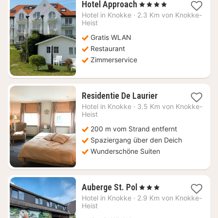
1
Hotel Approach
, 4 Sterne
Nacht
Hotel in
Knokke
·
2.3 Km von Knokke-
ab
Heist
205,43
Gratis WLAN
€
Restaurant
Zimmerservice
1
Residentie De Laurier
Nacht
Hotel in
Knokke
·
3.5 Km von Knokke-
ab
Heist
188,15
200 m vom Strand entfernt
€
Spaziergang über den Deich
Wunderschöne Suiten
1
Auberge St. Pol
, 3 Sterne
Nacht
Hotel in
Knokke
·
2.9 Km von Knokke-
ab
Heist
225,89