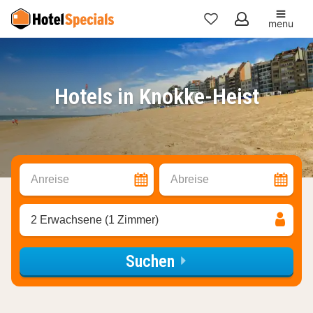
menu
Meine
Favoriten
Hotels in Knokke-Heist
Anreise
Abreise
2 Erwachsene (1 Zimmer)
Suchen