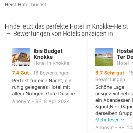
Heist Hotel buchst!
Finde jetzt das perfekte Hotel in Knokke-Heist
– Bewertungen von Hotels anzeigen in
Ibis Budget
Hostel
Knokke
Ter D
Hotel in Knokke
Hotel 
von
von
7.4
Gut
‐
16
Bewertungen
8.7
Sehr gut
‐
1
10,
10,
Bewertungen
Perfekt für eine Nacht, ein
ruhig gelegenes Hotel mit
Schöne Lage,
allem Nötigen. Gute Dusche...
ausgezeichnetes
ein Abendessen
Anonym ‐ BE, 8 Apr 2024
&quot;Njord&quo
derselben Gruppe
empfehlen.
Mehr lesen
Anonym ‐ BE, 2