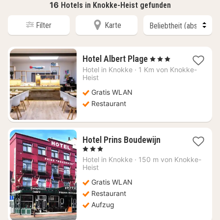
16
Hotels in Knokke-Heist gefunden
Filter
Karte
1
Hotel Albert Plage
, 3 Sterne
Nacht
Hotel in
Knokke
·
1 Km von Knokke-
ab
Heist
190,93
Gratis WLAN
€
Restaurant
1
Hotel Prins Boudewijn
Nacht
, 3 Sterne
ab
Hotel in
Knokke
·
150 m von Knokke-
150,89
Heist
€
Gratis WLAN
Restaurant
Aufzug