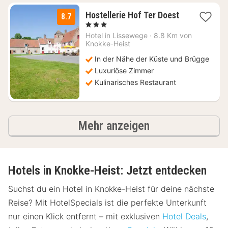
1
Hostellerie Hof Ter Doest
8.7
Nacht
, 3 Sterne
ab
Hotel in
Lissewege
·
8.8 Km von
155
Knokke-Heist
€
In der Nähe der Küste und Brügge
Luxuriöse Zimmer
Kulinarisches Restaurant
Ergebnisse
Mehr anzeigen
Hotels in Knokke-Heist: Jetzt entdecken
Suchst du ein Hotel in Knokke-Heist für deine nächste
Reise? Mit HotelSpecials ist die perfekte Unterkunft
nur einen Klick entfernt – mit exklusiven
Hotel Deals
,