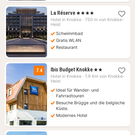
1
La Réserve
, 4 Sterne
Nacht
Hotel in
Knokke
·
750 m von Knokke-
ab
Heist
436,38
Schwimmbad
€
Gratis WLAN
Restaurant
1
Ibis Budget Knokke
, 2 Sterne
7.4
Nacht
Hotel in
Knokke
·
1.9 Km von Knokke-
ab
Heist
96
Ideal für Wander- und
€
Fahrradtouren
Besuche Brügge und die belgische
Küste.
Modernes Hotel