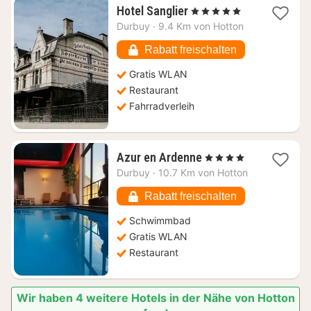
1
Hotel Sanglier
, 5 Sterne
Nacht
Durbuy
·
9.4 Km von Hotton
ab
169,27
Rabatt freischalten
€
Gratis WLAN
Restaurant
Fahrradverleih
1
Azur en Ardenne
, 4 Sterne
Nacht
Durbuy
·
10.7 Km von Hotton
ab
102,69
Rabatt freischalten
€
Schwimmbad
Gratis WLAN
Restaurant
Wir haben 4 weitere Hotels in der Nähe von Hotton