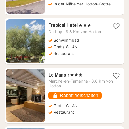
In der Nähe der Hotton-Grotte
1
Tropical Hotel
, 3 Sterne
Nacht
Durbuy
·
8.8 Km von Hotton
ab
128,36
Schwimmbad
€
Gratis WLAN
Restaurant
1
Le Manoir
, 3 Sterne
Nacht
Marche-en-Famenne
·
8.6 Km von
ab
Hotton
117,86
€
Rabatt freischalten
Gratis WLAN
Restaurant