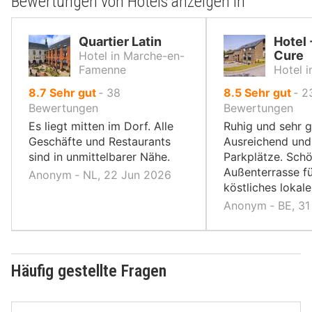
Bewertungen von Hotels anzeigen in
Quartier Latin
Hotel 
Cure
Hotel in Marche-en-
Famenne
Hotel 
von
von
8.7
Sehr gut
‐
38
8.5
Sehr gut
‐
2
10,
10,
Bewertungen
Bewertungen
Es liegt mitten im Dorf. Alle
Ruhig und sehr g
Geschäfte und Restaurants
Ausreichend und
sind in unmittelbarer Nähe.
Parkplätze. Sch
Außenterrasse fü
Anonym ‐ NL, 22 Jun 2026
köstliches lokale
Anonym ‐ BE, 3
Häufig gestellte Fragen