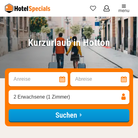
menu
Meine
Favoriten
Kurzurlaub in Hotton
Anreise
Abreise
2 Erwachsene (1 Zimmer)
Suchen