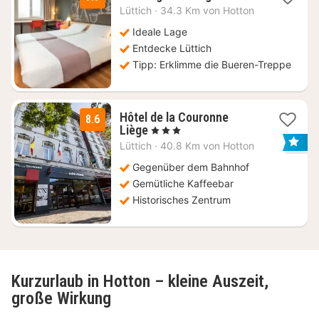
Nacht
Lüttich
·
34.3 Km von Hotton
ab
99
Ideale Lage
€
Entdecke Lüttich
Tipp: Erklimme die Bueren-Treppe
Hôtel de la Couronne
8.6
1
Liège
, 3 Sterne
Nacht
Lüttich
·
40.8 Km von Hotton
ab
74,52
Gegenüber dem Bahnhof
€
Gemütliche Kaffeebar
Historisches Zentrum
Kurzurlaub in Hotton – kleine Auszeit,
große Wirkung