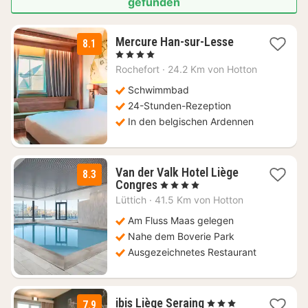
gefunden
1
Mercure Han-sur-Lesse
8.1
Nacht
, 4 Sterne
ab
Rochefort
·
24.2 Km von Hotton
139
€
Schwimmbad
24-Stunden-Rezeption
In den belgischen Ardennen
Van der Valk Hotel Liège
8.3
1
Congres
, 4 Sterne
Nacht
Lüttich
·
41.5 Km von Hotton
ab
138
Am Fluss Maas gelegen
€
Nahe dem Boverie Park
Ausgezeichnetes Restaurant
1
ibis Liège Seraing
, 3 Sterne
7.9