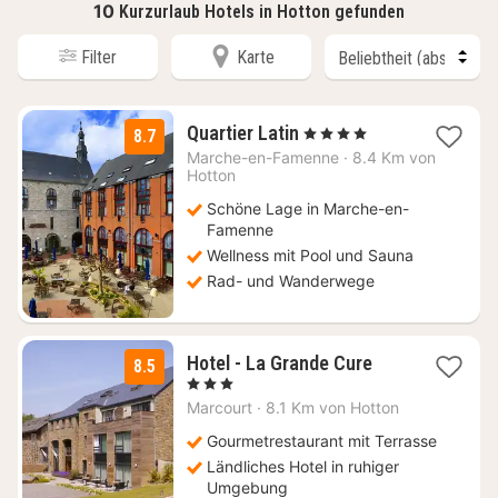
10
Kurzurlaub Hotels in Hotton gefunden
Filter
Karte
3
Quartier Latin
, 4 Sterne
8.7
Nächte
Marche-en-Famenne
·
8.4 Km von
ab
Hotton
144
Schöne Lage in Marche-en-
€
Famenne
Wellness mit Pool und Sauna
Rad- und Wanderwege
3
Hotel - La Grande Cure
8.5
Nächte
, 3 Sterne
ab
Marcourt
·
8.1 Km von Hotton
80
€
Gourmetrestaurant mit Terrasse
Ländliches Hotel in ruhiger
Umgebung