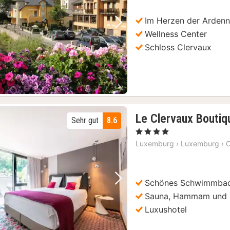
Im Herzen der Arden
Vorheriges Bild
Nächstes Bild
Wellness Center
Schloss Clervaux
Le Clervaux Boutiq
Sehr gut
8.6
, 4 Sterne
Luxemburg
›
Luxemburg
›
C
Schönes Schwimmba
Vorheriges Bild
Nächstes Bild
Sauna, Hammam und
Luxushotel