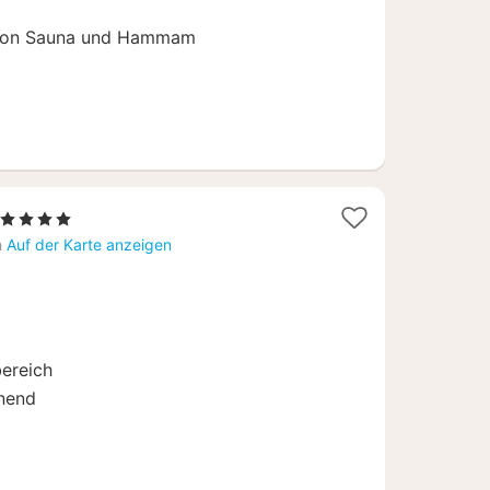
 von Sauna und Hammam
1
, 4 Sterne
Nacht
h
Auf der Karte anzeigen
ab
165
€
bereich
nnend