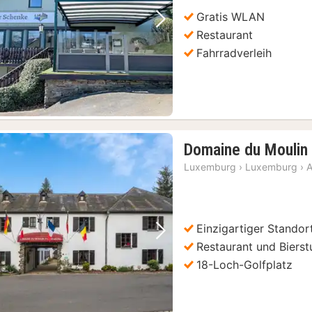
Gratis WLAN
Vorheriges Bild
Nächstes Bild
Restaurant
Fahrradverleih
Domaine du Moulin
Luxemburg
›
Luxemburg
›
A
Einzigartiger Standor
Vorheriges Bild
Nächstes Bild
Restaurant und Biers
18-Loch-Golfplatz