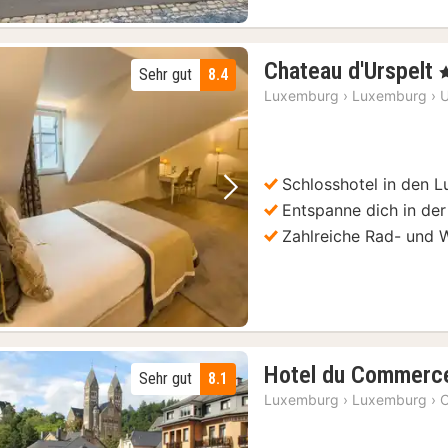
Chateau d'Urspelt
,
Sehr gut
8.4
Luxemburg
›
Luxemburg
›
U
Schlosshotel in den 
Vorheriges Bild
Nächstes Bild
Entspanne dich in de
Zahlreiche Rad- und
Hotel du Commerc
Sehr gut
8.1
Luxemburg
›
Luxemburg
›
C