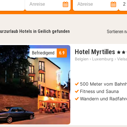
Anreise
Abreise
2
urzurlaub Hotels in Geilich gefunden
Sortieren 
1
Hotel Myrtilles
, 3 Ste
Befriedigend
6.9
Nac
Belgien
›
Luxemburg
›
Viels
ab
80
€
500 Meter vom Bahnho
Vorheriges Bild
Nächstes Bild
Fitness und Sauna
Wandern und Radfahr