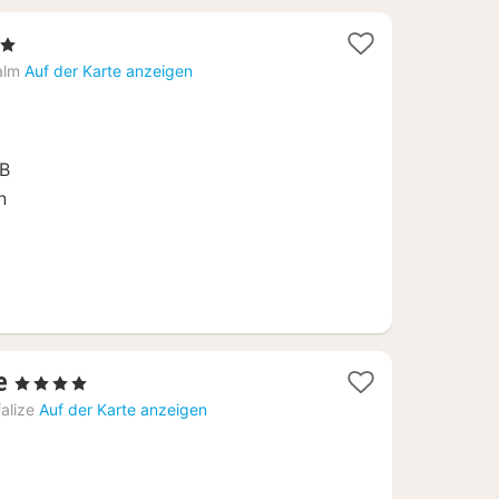
erne
ht
alm
Auf der Karte anzeigen
,20
&B
n
1
e
, 4 Sterne
Nacht
alize
Auf der Karte anzeigen
ab
161
€