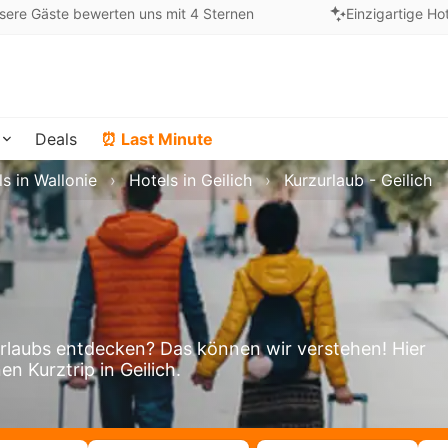
sere Gäste bewerten uns mit 4 Sternen
Einzigartige Ho
Deals
⏰ Last Minute
s in Wallonie
Hotels in Geilich
Kurzurlaub - Geilich
rlaubs entdecken? Das können wir verstehen! Hier
en Kurztrip in Geilich.