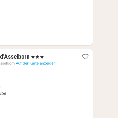
€
1
 d'Asselborn
, 3 Sterne
Nacht
sselborn
Auf der Karte anzeigen
ab
105,80
€
t
tube