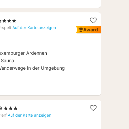
3
 4 Sterne
Nächte
rspelt
Auf der Karte anzeigen
Award
ab
119,33
€
Luxemburger Ardennen
r Sauna
 Wanderwege in der Umgebung
3
e
, 3 Sterne
Nächte
lerf
Auf der Karte anzeigen
ab
130