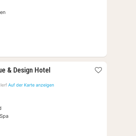
€
nen
1
ue & Design Hotel
Nacht
ab
lerf
Auf der Karte anzeigen
223
€
d
 Spa