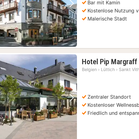
Bar mit Kamin
Vorheriges Bild
Nächstes Bild
Kostenlose Nutzung
Malerische Stadt
Hotel Pip Margraff
Belgien
›
Lüttich
›
Sankt Vit
Zentraler Standort
Vorheriges Bild
Nächstes Bild
Kostenloser Wellness
Luxemburg: Highlights der Stadtführung Geführter Rundgang
(3)
Friedlich und entspa
oodtour mit Verkostungen
(3)
Luxemburg: Ganztagestour Natur, Geschichte und Schlösser
(3)
Rundgang auf Englisch
(3)