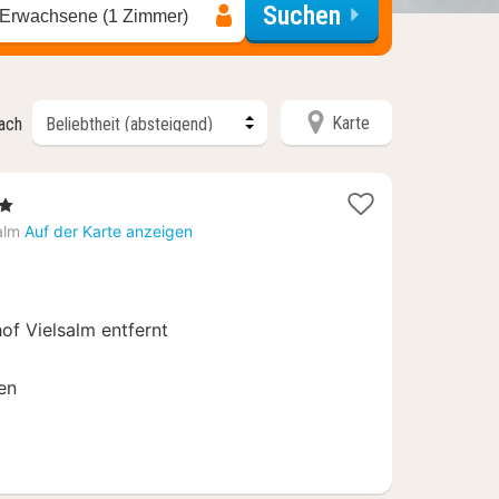
Suchen
 Erwachsene (1 Zimmer)
Karte
nach
rne
ht
alm
Auf der Karte anzeigen
f Vielsalm entfernt
en