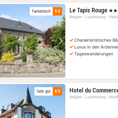
1
Le Tapis Rouge
, 3 St
Fantastisch
9.0
Nac
Belgien
›
Luxemburg
›
Viels
ab
123
€
Charakteristisches B
Vorheriges Bild
Nächstes Bild
Luxus in den Ardenne
Tageswanderungen
Hotel du Commerc
Sehr gut
8.3
Belgien
›
Luxemburg
›
Houff