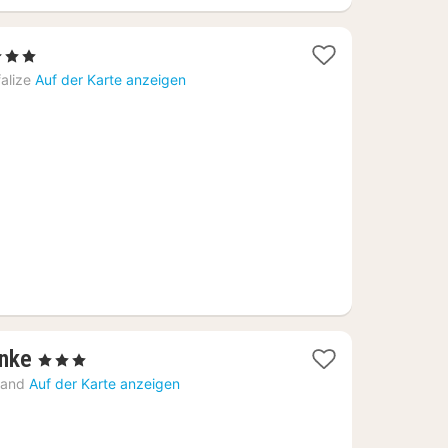
3 Sterne
acht
alize
Auf der Karte anzeigen
b
9
1
enke
, 3 Sterne
Nacht
land
Auf der Karte anzeigen
ab
100