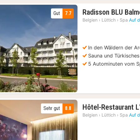
Radisson BLU Balmo
Gut
7.7
Belgien
›
Lüttich
›
Spa
Auf d
In den Wäldern der A
Vorheriges Bild
Nächstes Bild
Sauna und Türkisches
5 Autominuten vom S
Hôtel-Restaurant 
Sehr gut
8.8
Belgien
›
Lüttich
›
Spa
Auf d