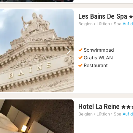
1
Les Bains De Spa
, 
N
Belgien
›
Lüttich
›
Spa
Auf d
a
1
€
Schwimmbad
Vorheriges Bild
Nächstes Bild
Gratis WLAN
Restaurant
1
Hotel La Reine
, 3 Ste
Nac
Belgien
›
Lüttich
›
Spa
Auf d
ab
100