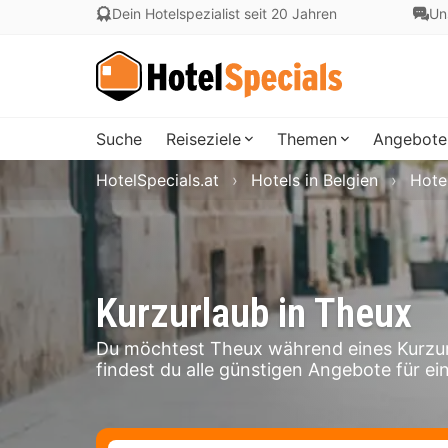
Dein Hotelspezialist seit 20 Jahren
Un
Suche
Reiseziele
Themen
Angebote
HotelSpecials.at
Hotels in Belgien
Hotel
Kurzurlaub in Theux
Du möchtest Theux während eines Kurzur
findest du alle günstigen Angebote für ei