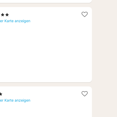
3 Sterne
acht
er Karte anzeigen
b
79,58
rne
ht
er Karte anzeigen
,29