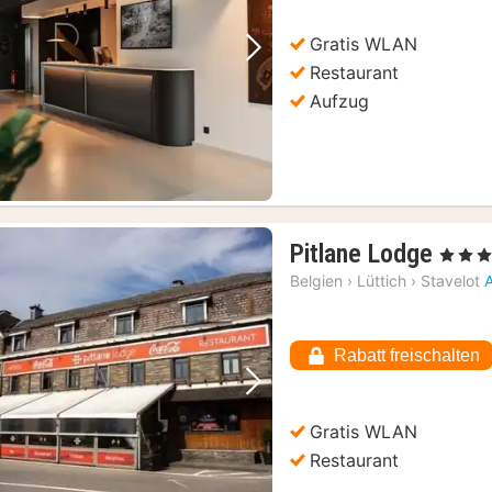
Gratis WLAN
Vorheriges Bild
Nächstes Bild
Restaurant
Aufzug
1
Pitlane Lodge
, 3 Stern
Nach
Belgien
›
Lüttich
›
Stavelot
ab
130,
€
Rabatt freischalten
Vorheriges Bild
Nächstes Bild
Gratis WLAN
Restaurant