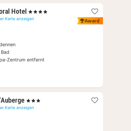
1
ral Hotel
, 4 Sterne
Nacht
er Karte anzeigen
Award
ab
139
€
rdennen
 Bad
pa-Zentrum entfernt
1
L’Auberge
, 3 Sterne
Nacht
er Karte anzeigen
ab
108
€