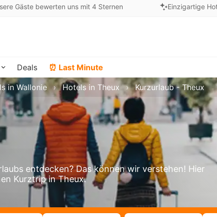
sere Gäste bewerten uns mit 4 Sternen
Einzigartige Ho
Deals
⏰ Last Minute
s in Wallonie
Hotels in Theux
Kurzurlaub - Theux
laubs entdecken? Das können wir verstehen! Hier
nen Kurztrip in Theux.