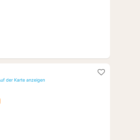
€
e
t
Auf der Karte anzeigen
18