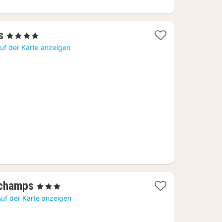
1
s
, 4 Sterne
Nacht
uf der Karte anzeigen
ab
104,46
€
1
rchamps
, 3 Sterne
Nacht
Auf der Karte anzeigen
ab
156,70