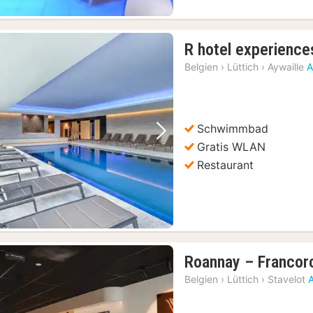
R hotel experience
Belgien
›
Lüttich
›
Aywaille
A
Schwimmbad
Vorheriges Bild
Nächstes Bild
Gratis WLAN
Restaurant
Roannay – Franco
Belgien
›
Lüttich
›
Stavelot