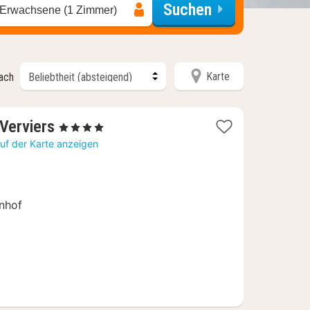
Suchen
 Erwachsene (1 Zimmer)
Karte
nach
1
 Verviers
, 4 Sterne
Nacht
uf der Karte anzeigen
ab
116
€
hnhof