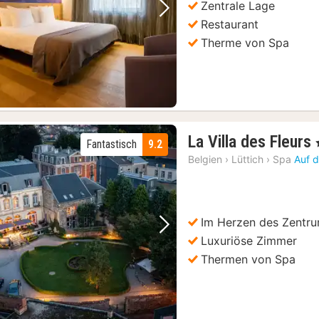
Zentrale Lage
Vorheriges Bild
Nächstes Bild
Restaurant
Therme von Spa
La Villa des Fleurs
,
Fantastisch
9.2
Belgien
›
Lüttich
›
Spa
Auf d
Im Herzen des Zentr
Vorheriges Bild
Nächstes Bild
Luxuriöse Zimmer
Thermen von Spa