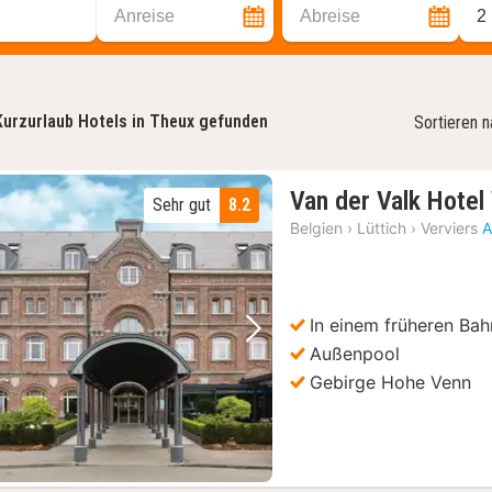
Anreise
Abreise
2
Kurzurlaub Hotels in Theux gefunden
Sortieren 
Van der Valk Hotel
Sehr gut
8.2
Belgien
›
Lüttich
›
Verviers
A
In einem früheren Ba
Vorheriges Bild
Nächstes Bild
Außenpool
Gebirge Hohe Venn