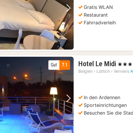
€
Gratis WLAN
Vorheriges Bild
Nächstes Bild
Restaurant
Fahrradverleih
1
Hotel Le Midi
, 3 Sterne
Gut
7.1
Nach
Belgien
›
Lüttich
›
Verviers
A
ab
110
€
In den Ardennen
Vorheriges Bild
Nächstes Bild
Sporteinrichtungen
Besuchen Sie die Stad