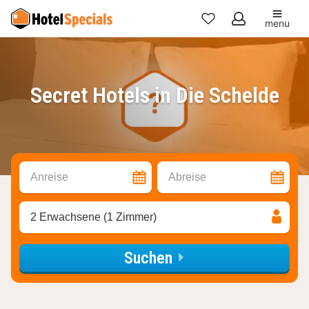
menu
Meine
Favoriten
Secret Hotels in Die Schelde
Anreise
Abreise
2 Erwachsene (1 Zimmer)
Suchen