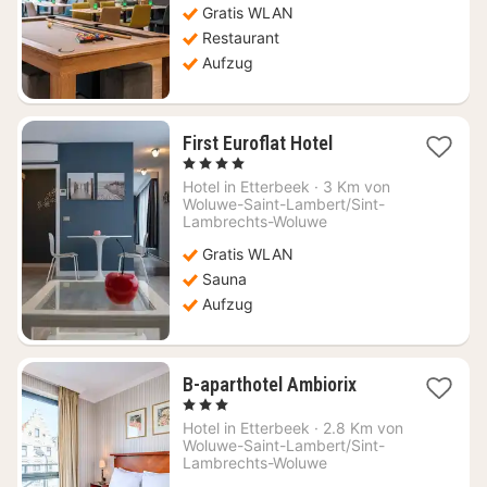
Gratis WLAN
Restaurant
Aufzug
1
First Euroflat Hotel
Nacht
, 4 Sterne
ab
Hotel in
Etterbeek
·
3 Km von
70,55
Woluwe-Saint-Lambert/Sint-
€
Lambrechts-Woluwe
Gratis WLAN
Sauna
Aufzug
1
B-aparthotel Ambiorix
Nacht
, 3 Sterne
ab
Hotel in
Etterbeek
·
2.8 Km von
90,80
Woluwe-Saint-Lambert/Sint-
€
Lambrechts-Woluwe