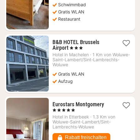
Schwimmbad
Gratis WLAN
Restaurant
B&B HOTEL Brussels
1
Airport
, 3 Sterne
Nacht
Hotel in
Machelen
·
1 Km von Woluwe-
ab
Saint-Lambert/Sint-Lambrechts-
56,31
Woluwe
€
Gratis WLAN
Aufzug
1
Eurostars Montgomery
Nacht
, 5 Sterne
ab
Hotel in
Etterbeek
·
1.3 Km von
97,32
Woluwe-Saint-Lambert/Sint-
€
Lambrechts-Woluwe
Rabatt freischalten