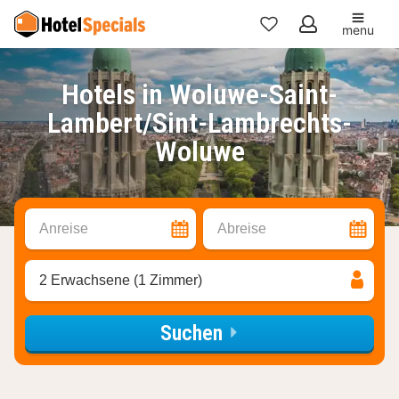
menu
Meine
Favoriten
Hotels in Woluwe-Saint-
Lambert/Sint-Lambrechts-
Woluwe
Anreise
Abreise
2 Erwachsene (1 Zimmer)
Suchen