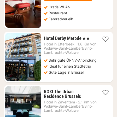
Gratis WLAN
Restaurant
Fahrradverleih
1
Hotel Derby Merode
, 2 Sterne
Nacht
Hotel in
Etterbeek
·
1.8 Km von
ab
Woluwe-Saint-Lambert/Sint-
110,50
Lambrechts-Woluwe
€
Sehr gute ÖPNV-Anbindung
Ideal für einen Städtetrip
Gute Lage in Brüssel
ROXI The Urban
1
Residence Brussels
Nacht
Hotel in
Zaventem
·
2.1 Km von
ab
Woluwe-Saint-Lambert/Sint-
72,52
Lambrechts-Woluwe
€