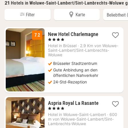
21
Hotels in Woluwe-Saint-Lambert/Sint-Lambrechts-Woluwe 
Filter
Karte
1
New Hotel Charlemagne
7.2
Nacht
, 4 Sterne
ab
Hotel in
Brüssel
·
2.9 Km von Woluwe-
92
Saint-Lambert/Sint-Lambrechts-
€
Woluwe
Brüsseler Stadtzentrum
Gute Anbindung an den
öffentlichen Nahverkehr
24-Std-Rezeption
1
Aspria Royal La Rasante
Nacht
, 4 Sterne
ab
Hotel in
Woluwe-Saint-Lambert
·
600
132,74
m von Woluwe-Saint-Lambert/Sint-
€
Lambrechts-Woluwe